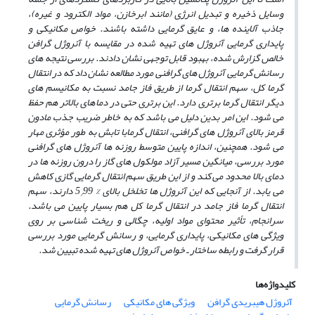
وسایل ذخیره و تبدیل انرژی (مانند ابرخازن، مواد الکترود و غیره)،
جاذب آلاینده ­ها،
و عایق گرمایی داشته باشند. خواص مکانیکی و
پایداری گرمایی آئروژل­ های تهیه شده در مقایسه با آئروژل گرافن
خالص گزارش شده، بهبود قابل توجهی نشان دادند. بررسی نتیجه ­های
رسانش گرمایی آئروژل­ های گرافنی مورد مطالعه
نشان داد که در انتقال
گرما کل، سهم انتقال گرما از طریق فاز جامد نسبت به مکانیسم ­های
دیگر انتقال گرما برتری دارد.
این برتری حتی در دماهای بالاتر هم حفظ
می­ شود. این امر بدین دلیل می­ باشد که به خاطر ضریب جذب مادون
قرمز بالای
آئروژل های گرافنی، انتقال گرمابا تابش به طور مؤثری مهار
می ­شود. همچنین، اندازه پایین متوسط روزنه ها آئروژل ­های
گرافنی
مورد بررسی، میانگین مسیر آزاد مولکول­ های گاز را درون روزنه ها در
دمای بالا محدود می ­کند و از این طریق سهم انتقال گرمایی گازی کاهش
می ­یابد. از آنجایی که این آئروژل ­ها تخلخل بالای % 5
99 دارند، سهم
/
انتقال گرما فاز جامد در انتقال گرما کل هم بسیار پایین می­ باشد.
سرانجام، تأثیر محتوای مواد اولیه، چگالی و ریخت شناسی بر روی
ویژگی­ های مکانیکی، پایداری گرمایی، و رسانش گرمایی مورد بررسی
قرار گرفت و رابطه ساختار ـ خواص آئروژل­ های تهیه شده تبیین شد.
کلیدواژه‌ها
آئروژل هیبریدی گرافن
ویژگی های مکانیکی
رسانش گرمایی