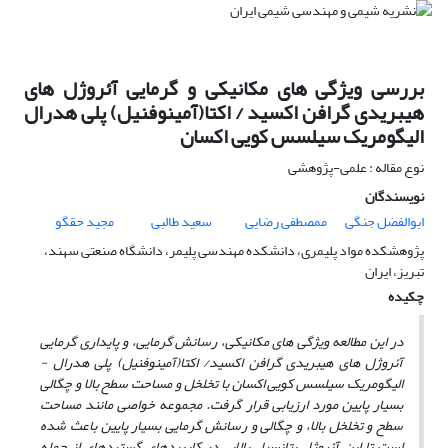
بررسی ویژگی های مکانیکی و گرمایی آئروژل های
هیبریدی گرافن اکسید / اکتا(آمینوفنیل) پلی هدرال
الیگومریک سیلسس کویی اکسان
نوع مقاله : علمی-پژوهشی
نویسندگان
ابوالفضل جنگی
ممصطفی رضایی
سعید طالبی
مجید حقگو
پژوهشکده مواد پلیمری، دانشکده مهندسی پلیمر، دانشگاه صنعتی سهند،
تبریز، ایران
چکیده
در این مطالعه ویژگی­ های مکانیکی، رسانش گرمایی، و پایداری گرمایی
آئروژل­ های هیبریدی گرافن اکسید/ اکتا(آمینوفنیل)
پلی­ هدرال ­
الیگومریک ­سیلسس ­کویی­ اکسان با تخلخل و مساحت سطح بالا و چگالی
بسیار پایین مورد ارزیابی قرار گرفت. مجموعه خواصی مانند مساحت
سطح و تخلخل بالا، و چگالی و رسانش گرمایی بسیار پایین باعث شده
است
تا این آئروژل
پتانسیل بالایی در کاربردهای گسترده­ای از جمله