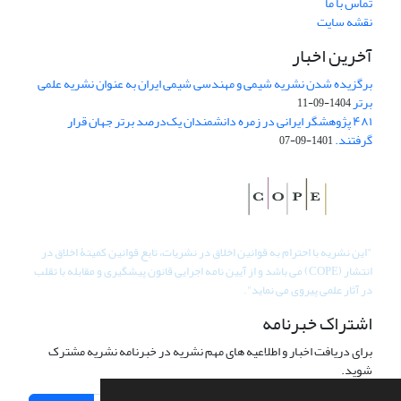
تماس با ما
نقشه سایت
آخرین اخبار
برگزیده شدن نشریه شیمی و مهندسی شیمی ایران به عنوان نشریه علمی
برتر
1404-09-11
۴۸۱ پژوهشگر ایرانی در زمره دانشمندان یک‌درصد برتر جهان قرار
گرفتند.
1401-09-07
"
این نشریه با احترام به قوانین اخلاق در نشریات، تابع قوانین کمیتۀ اخلاق در
انتشار (COPE) می باشد و از آیین نامه اجرایی قانون پیشگیری و مقابله با تقلب
در آثار علمی پیروی می نماید".
اشتراک خبرنامه
برای دریافت اخبار و اطلاعیه های مهم نشریه در خبرنامه نشریه مشترک
شوید.