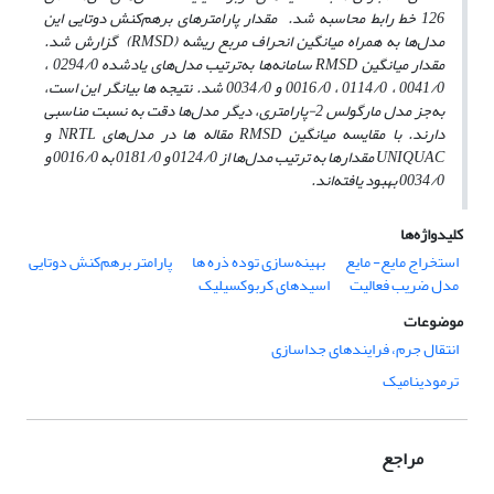
126 خط رابط محاسبه شد.
مقدار پارامترهای برهم‌کنش دوتایی این
مدل‌ها به همراه میانگین انحراف مربع ریشه
(RMSD)
گزارش شد.
مقدار میانگین
RMSD
سامانه‌ها به‌ترتیب مدل‌های یادشده 0294/0 ،
0041/0 ، 0114/0 ، 0016/0 و 0034/0 شد.
نتیجه ­ها بیانگر این است،
به‌جز مدل مارگولس 2-پارامتری، دیگر مدل‌ها دقت به ­نسبت مناسبی
دارند. با مقایسه میانگین
RMSD
مقاله ­ها در مدل‌های
NRTL
و
UNIQUAC
مقدارها به ترتیب مدل‌ها از 0124/0 و 0181/0 به 0016/0 و
0034/0 بهبود یافته‌اند.
کلیدواژه‌ها
استخراج مایع- مایع
بهینه‌سازی توده ذره ها
پارامتر برهم‌کنش دوتایی
مدل‌ ضریب فعالیت
اسیدهای کربوکسیلیک
موضوعات
انتقال جرم، فرایندهای جداسازی
ترمودینامیک
مراجع