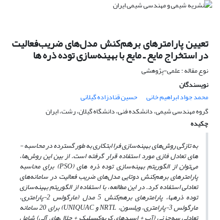
تعیین پارامترهای برهم‌کنش مدل‌های ضریب‌فعالیت
در استخراج مایع ـ مایع با بهینه‌سازی توده ذره ها
نوع مقاله : علمی-پژوهشی
نویسندگان
محمد جواد ابراهیم خانی
حسین قنادزاده گیلانی
گروه مهندسی شیمی، دانشکده فنی، دانشگاه گیلان، رشت، ایران
چکیده
به ­تازگی روش‌های بهینه‌سازی فرا ابتکاری به ­طور گسترده در محاسبه ­
های تعادل فازی مورد استفاده قرار گرفته است
. از بین این روش‌ها،
می‌توان از الگوریتم بهینه‌سازی توده ذره ­های (
PSO
) برای محاسبه
پارامترهای برهم‌کنش دوتایی مدل‌های ضریب فعالیت در سامانه‌های
تعادلی استفاده کرد. در این مطالعه، با استفاده از الگوریتم بهینه‌سازی
توده ذره­ها، پارامترهای برهم‌کنش 5 مدل‌
(مارگولس 2-پارامتری،
مارگولس 3-پارامتری، ویلسون،
NRTL
و
UNIQUAC
)
برای 20 سامانه
تعادلی سه‌جزئی (آب + اسیدهای کربوکسیلیک + حلال‌های آلی) شامل