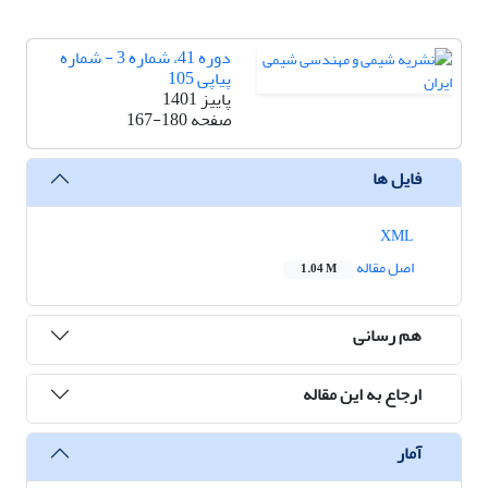
دوره 41، شماره 3 - شماره
پیاپی 105
پاییز 1401
صفحه
167-180
فایل ها
XML
اصل مقاله
1.04 M
هم رسانی
ارجاع به این مقاله
آمار