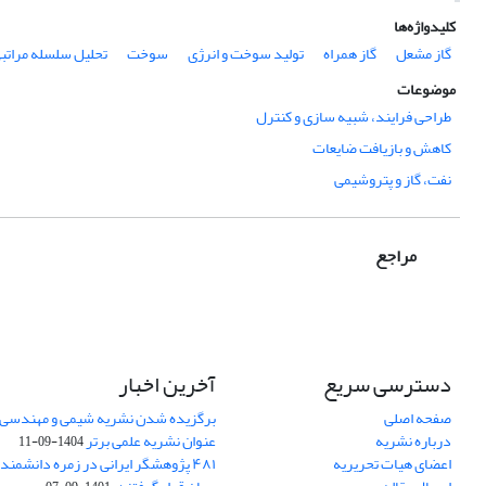
کلیدواژه‌ها
گاز مشعل
گاز همراه
تولید سوخت و انرژی
سوخت
تحلیل سلسله مراتب
موضوعات
طراحی فرایند، شبیه سازی و کنترل
کاهش و بازیافت ضایعات
نفت، گاز و پتروشیمی
مراجع
دسترسی سریع
آخرین اخبار
صفحه اصلی
برگزیده شدن نشریه شیمی و مهندسی ش
درباره نشریه
عنوان نشریه علمی برتر
1404-09-11
اعضای هیات تحریریه
۴۸۱ پژوهشگر ایرانی در زمره دانشمن