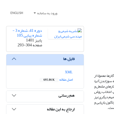
ورود به سامانه
ENGLISH
دوره 41، شماره 3 -
شماره پیاپی 105
پاییز 1401
صفحه
293-304
فایل ها
XML
ازها معمولا از
اصل مقاله
695.86 K
 سوزاندن آن
ها
 گازهای مشعل و
کی. انتخاب روش
هم رسانی
 مهم دیگری نیز
اگون بازیابی و
است
.
ارجاع به این مقاله