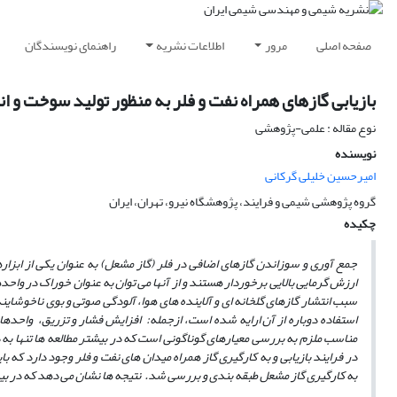
صفحه اصلی
مرور
اطلاعات نشریه
راهنمای نویسندگان
بازیابی گازهای همراه نفت و فلر به منظور تولید سوخت و ا
نوع مقاله : علمی-پژوهشی
نویسنده
امیرحسین خلیلی گرکانی
گروه پژوهشی شیمی و فرایند، پژوهشگاه نیرو، تهران، ایران
چکیده
جمع آوری و سوزاندن گازهای اضافی در فلر (گاز مشعل) به عنوان یکی از ابزار
ارزش گرمایی بالایی برخوردار هستند و از آن
ها می
توان به عنوان خوراک در واحد
سبب انتشار گازهای گلخانه
ای و آلاینده
­
های هوا، آلودگی صوتی و بوی ناخوشایند
استفاده دوباره از آن ارایه
شده است، ازجمله: افزایش فشار و تزریق، واحده
مناسب ملزم به بررسی معیارهای گوناگونی است که در بیش­تر مطالعه ­ها تنها به
در فرایند بازیابی و به­ کارگیری گاز همراه میدان­ های نفت و فلر وجود دارد که ب
به ­کارگیری گاز مشعل طبقه­ بندی و بررسی شد. نتیجه­ ها نشان می ­دهد که در 