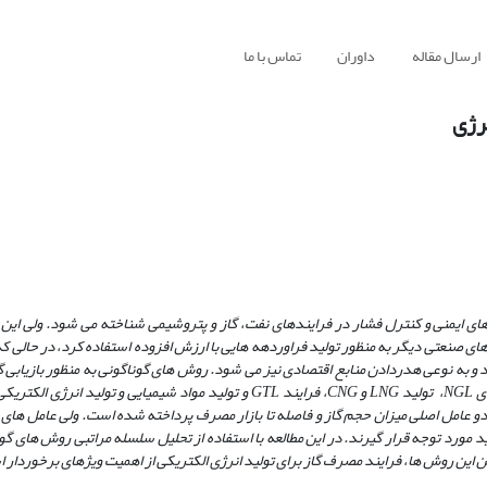
ارسال مقاله
داوران
تماس با ما
نرژی
های ایمنی و کنترل فشار در فرایندهای نفت، گاز و پتروشیمی شناخته می
­
شود. ولی این گ
های صنعتی دیگر به منظور تولید فراوردهه
هایی با ارزش افزوده استفاده کرد،
در حالی که
 و به نوعی
هدردادن منابع اقتصادی نیز می
شود. روش
های گوناگونی به منظور بازیابی
ای
NGL
، تولید
LNG
و
CNG
، فرایند
GTL
و تولید مواد شیمیایی و تولید انرژی الکتری
 دو عامل اصلی میزان حجم گاز و فاصله تا بازار مصرف پرداخته شده است. ولی عامل ­های
اید مورد توجه قرار گیرند. در این مطالعه با استفاده از تحلیل سلسله مراتبی روش ­های گون
بین این روش
ها، فرایند مصرف گاز برای تولید انرژی الکتریکی از اهمیت ویژه
ای برخوردار 