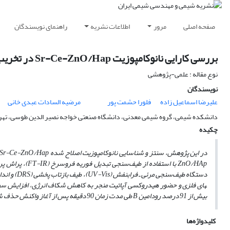
صفحه اصلی
مرور
اطلاعات نشریه
راهنمای نویسندگان
بررسی کارایی نانوکامپوزیت Sr-Ce-ZnO/Hap در تخریب کاتالیستی نوری آلاینده رودامین B در حضور نور مرئی
نوع مقاله : علمی-پژوهشی
نویسندگان
علیرضا اسماعیل زاده
فلورا حشمت پور
مرضیه السادات عبدی خانی
دانشکده شیمی، گروه شیمی معدنی، دانشگاه صنعتی خواجه نصیر الدین طوسی، تهر
چکیده
در این پژوهش، سنتز و
شناسایی
نانوکامپوزیت اصلاح شده
Hap
Sr-Ce-ZnO/
ZnO/HAp
با استفاده از طیف‌سنجی تبدیل فوریه فروسرخ (
FT-IR
)
،
پراش پر
دستگاه طیف‌سنجی مرئی ـ فرابنفش (
UV-Vis
)،
طیف بازتاب پخشی (
S
DR
)
و اندا
های فلزی و حضور هیدروکسی آپاتیت منجر به کاهش شکاف انرژی، افزایش سطح،
بیش از 91 درصد رودامین
B
طی مدت زمان 90 دقیقه پس از آغاز واکنش حذف شد.
کلیدواژه‌ها