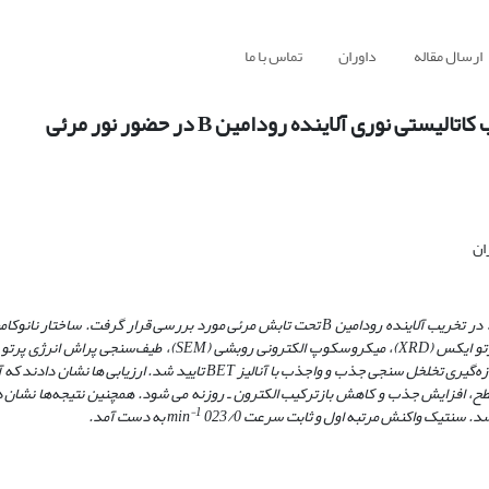
ارسال مقاله
داوران
تماس با ما
ان
در تخریب آلاینده رودامین
B
تحت تابش مرئی مورد بررسی قرار گرفت. ساختار نانوکا
تو ایکس
(
XRD
)
، میکروسکوپ الکترونی روبشی
(SEM)
، طیف‌سنجی پراش انرژی پرتو
زه‌گیری تخلخل ­سنجی جذب و واجذب با آنالیز
BET
تایید شد
. ارزیابی­ ها نشان دادند که 
 افزایش جذب و کاهش بازترکیب الکترون ـ روزنه می ­شود. همچنین نتیجه‌ها نشان د
-1
سنتیک واکنش مرتبه اول و ثابت سرعت
023/0 به دست آمد.
min