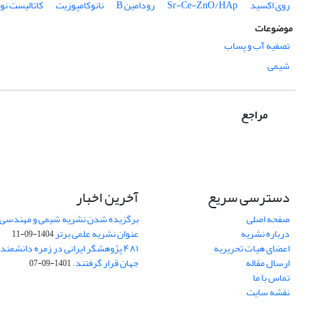
روی اکسید
Sr-Ce-ZnO/HAp
رودامین B
نانوکامپوزیت
کاتالیست‌ نو
موضوعات
تصفیه آب و پساب
شیمی
مراجع
دسترسی سریع
آخرین اخبار
صفحه اصلی
برگزیده شدن نشریه شیمی و مهندسی ش
درباره نشریه
عنوان نشریه علمی برتر
1404-09-11
اعضای هیات تحریریه
۴۸۱ پژوهشگر ایرانی در زمره دانشمن
ارسال مقاله
جهان قرار گرفتند.
1401-09-07
تماس با ما
نقشه سایت