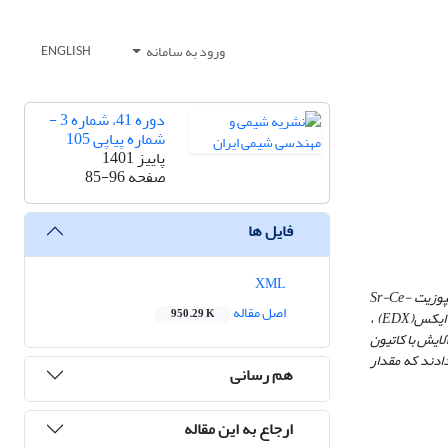
ورود به سامانه
ENGLISH
دوره 41، شماره 3 -
شماره پیاپی 105
پاییز 1401
صفحه
85-96
فایل ها
XML
مپوزیت
Sr-Ce-
اصل مقاله
950.29 K
 ایکس
(EDX)
،
آلایش با کاتیون
ادند که مقدار
هم رسانی
ارجاع به این مقاله