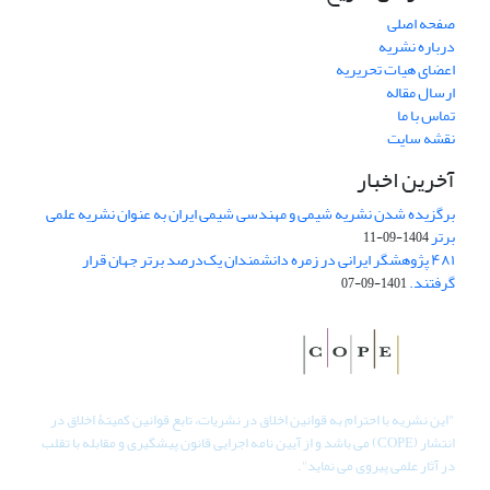
صفحه اصلی
درباره نشریه
اعضای هیات تحریریه
ارسال مقاله
تماس با ما
نقشه سایت
آخرین اخبار
برگزیده شدن نشریه شیمی و مهندسی شیمی ایران به عنوان نشریه علمی
برتر
1404-09-11
۴۸۱ پژوهشگر ایرانی در زمره دانشمندان یک‌درصد برتر جهان قرار
گرفتند.
1401-09-07
"
این نشریه با احترام به قوانین اخلاق در نشریات، تابع قوانین کمیتۀ اخلاق در
انتشار (COPE) می باشد و از آیین نامه اجرایی قانون پیشگیری و مقابله با تقلب
در آثار علمی پیروی می نماید".