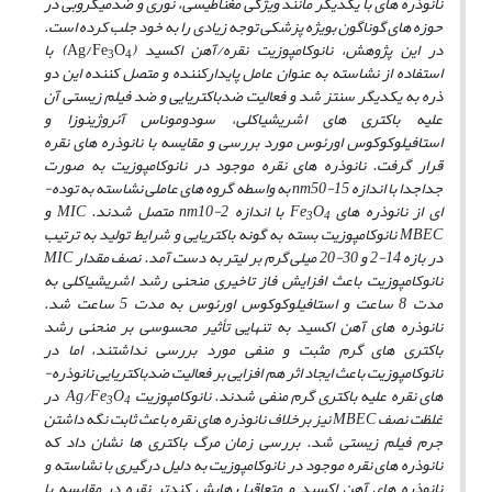
نانوذره­ های با یک­دیگر مانند ویژگی
مغناطیسی، نوری و ضدمیکروبی در
حوزه­ های گوناگون بویژه پزشکی توجه زیادی را به خود جلب کرده است.
در این پژوهش
، نانوکامپوزیت نقره/آهن اکسید (
O
Ag/Fe
) با
3
4
استفاده از نشاسته به عنوان عامل پایدارکننده و متصل کننده این دو
ذره به یک­دیگر سنتز شد و فعالیت ضدباکتریایی و ضد فیلم زیستی آن
علیه باکتری­ های اشریشیاکلی، سودوموناس آئروژینوزا
و
استافیلوکوکوس اورئوس مورد بررسی و مقایسه با نانوذره­ های نقره
قرار گرفت.
نانوذره­ های نقره موجود در نانوکامپوزیت
به­ صورت
جداجدا با اندازه
nm
50-15 به­ واسطه گروه ­های عاملی نشاسته به توده­
ای از نانوذره­ های
O
Fe
با اندازه
10-2 متصل
nm
شدند.
MIC
و
3
4
MBEC
نانوکامپوزیت بسته به گونه باکتریایی و شرایط تولید به ترتیب
در بازه 14-2 و 30-20 میلی­ گرم بر لیتر به ­دست آمد. نصف مقدار
MIC
نانوکامپوزیت باعث افزایش فاز تاخیری منحنی رشد اشریشیاکلی به
مدت 8 ساعت و استافیلوکوکوس اورئوس به مدت 5 ساعت شد.
نانوذره ­های آهن اکسید به تنهایی تأثیر محسوسی بر منحنی رشد
باکتری­ های گرم مثبت و منفی مورد بررسی نداشتند، اما در
نانوکامپوزیت باعث ایجاد اثر هم ­افزایی بر فعالیت ضدباکتریایی نانوذره­
های نقره علیه باکتری گرم منفی شدند. نانوکامپوزیت
O
Ag/Fe
در
3
4
غلظت نصف
MBEC
نیز برخلاف نانوذره­ های نقره باعث ثابت نگه داشتن
جرم فیلم زیستی شد. بررسی زمان مرگ باکتری­ ها نشان داد که
نانوذره ­های نقره موجود در نانوکامپوزیت به دلیل درگیری با نشاسته و
نانوذره­ های آهن اکسید و متعاقبا رهایش کندتر نقره در مقایسه با