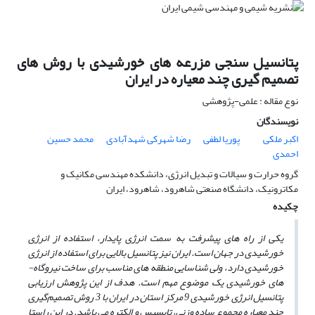
پتانسیل سنجی مزرعه های خورشیدی با روش های
تصمیم گیری چند معیاره در ایران
نوع مقاله : علمی-پژوهشی
نویسندگان
اکبر ملکی
پوریا لطفی
رضا شهرکی شهدآبادی
محمد حسین
احمدی
گروه حرارت و سیالات و تبدیل انرژی، دانشکده مهندسی مکانیک و
مکاترونیک، دانشگاه صنعتی شاهرود، شاهرود، ایران
چکیده
یکی از راه­ های پیشرفت به سمت انرژی پایدار، استفاده از انرژی
خورشیدی در جهان است. ایران نیز پتانسیل بالایی برای استفاده از انرژی
خورشیدی دارد، ولی شناسایی منطقه­ های مناسب برای ساخت نیروگاه­
های خورشیدی یک موضوع مهم است. هدف از این پژوهش ارزیابی
پتانسیل انرژی خورشیدی 9 مرکز استان در ایران با 3 روش تصمیم‌گیری
چند معیاره مجموع ساده وزنی، تاپسیس و الکتره می ­باشد. در این راستا