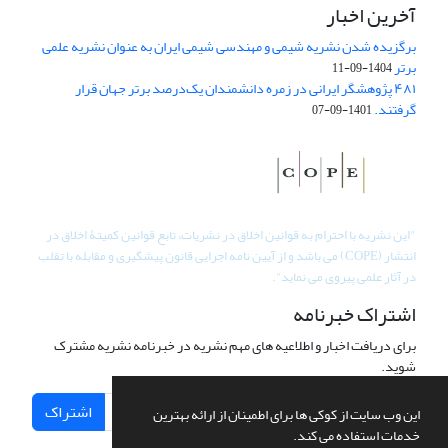
آخرین اخبار
برگزیده شدن نشریه شیمی و مهندسی شیمی ایران به عنوان نشریه علمی
برتر
1404-09-11
۴۸۱ پژوهشگر ایرانی در زمره دانشمندان یک‌درصد برتر جهان قرار
گرفتند.
1401-09-07
"
این نشریه با احترام به قوانین اخلاق در نشریات، تابع قوانین کمیتۀ اخلاق در
انتشار (COPE) می باشد و از آیین نامه اجرایی قانون پیشگیری و مقابله با تقلب
در آثار علمی پیروی می نماید".
اشتراک خبرنامه
برای دریافت اخبار و اطلاعیه های مهم نشریه در خبرنامه نشریه مشترک
شوید.
اشتراک
این وب سایت از کوکی ها برای اطمینان از ارائه بهترین
خدمات استفاده می کند.