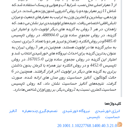
از 3 معیار اصلی محل نصب، شرایط آب و هوایی و ریسک استفاده شد،که
شامل 11 زیر معیار بوده و با روش آنتروپی شنون وزن­دهی شدند. در این
وزن­دهی، بیش­ترین و کم­ترین وزن به ترتیب به معیارهای جمعیت و میزان
تابش افقی اختصاص یافت. نتیجه‌های اولویت­بندی نیز نشان می ­دهد، که
زاهدان، در هر 3 روش به گزینه ­های دیگر اولویت دارد و امتیاز این
گزینه، در روش مجموع ساده وزنی 488904/0، در روش تاپسیس
8485/0 و در روش الکتره، زاهدان و تبریز هر دو با تعداد 5 برتری، نسبت
به سایر گزینه ­ها در اولویت هستند، همچنین در هر 3 روش، تهران به
عنوان بدترین گزینه برای احداث نیروگاه­ های خورشیدی انتخاب شد و
امتیاز این گزینه در روش مجموع ساده وزنی 167015/0، در روش
تاپسیس 4452/0 و در روش الکتره نیز همراه با کرمان بدون داشتن
برتری به گزینه ­های دیگر در اولویت آخر قرار گرفتند. همچنین در 6
حالت گوناگون، آنالیز حساسیت روی مدل ­های ارائه شده، صورت
گرفت. نتیجه‌های آنالیز حساسیت نشان داد، که روش تاپسیس
حساسیت کمتری، نسبت به 2 روش دیگر، بر روی اوزان­ شاخص­ ها دارد.
کلیدواژه‌ها
انرژی خورشیدی
نیروگاه خورشیدی
تصمیم گیری چندمعیاره
آنالیز
حساسیت
تاپسیس
20.1001.1.10227768.1400.40.3.21.0