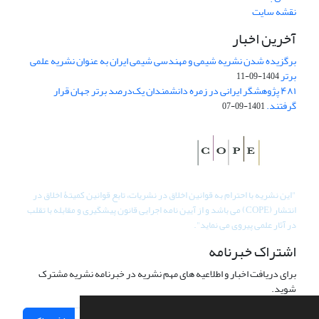
نقشه سایت
آخرین اخبار
برگزیده شدن نشریه شیمی و مهندسی شیمی ایران به عنوان نشریه علمی
برتر
1404-09-11
۴۸۱ پژوهشگر ایرانی در زمره دانشمندان یک‌درصد برتر جهان قرار
گرفتند.
1401-09-07
"
این نشریه با احترام به قوانین اخلاق در نشریات، تابع قوانین کمیتۀ اخلاق در
انتشار (COPE) می باشد و از آیین نامه اجرایی قانون پیشگیری و مقابله با تقلب
در آثار علمی پیروی می نماید".
اشتراک خبرنامه
برای دریافت اخبار و اطلاعیه های مهم نشریه در خبرنامه نشریه مشترک
شوید.