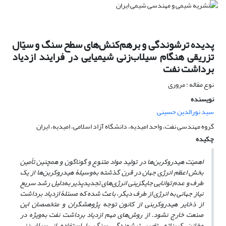
پدیده ترشوندگی و برهم‌کنش‌های سطح سنگ و سیّال
تزریقی هنگام سیلاب‌زنی شیمیایی در فرایند ازدیاد
برداشت نفت
نوع مقاله : مروری
نویسنده
سید نورالدین حسینی
گروه مهندسی نفت، واحد امیدیه، دانشگاه آزاد اسلامی‌، امیدیه، ایران
چکیده
اهمیّت هیدروکربن‌ها در تولید مواد متنوع و گوناگون و همچنین تأمین
بخش اعظم انرژی جهان در قرن گذشته به‌وسیلۀ هیدروکربن‌ها از یک
طرف و عدم توانایی جایگزینی انرژی‌های تجدیدپذیر به‌دلیل رشد سریع
نیاز جهانی به انرژی از طرف دیگر، باعث شده که مسئلۀ ازدیاد برداشت
از ذخایر هیدروکربنی از کانون توجه پژوهشگران و متخصصان این
صنعت خارج نشود. از روش‌های مهم ازدیاد برداشت نفت به‌ویژه در
مخازن کربناته، تغییر ترشوندگی سنگ با استفاده از سیلاب‌زنی