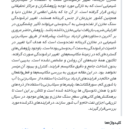
شیمیایی است که به تازگی مورد توجه پژوهشگران و مراکز تحقیقاتی
زیادی قرار گرفته است. از آن جا که بخش اعظمی‌ از مخازن دنیا و
همچنین کشور عزیزمان از جنس کربناته هستند، تغییر ترشوندگی
سنگ مخزن از نفت‌دوستی به آب‌دوستی می‌‌تواند تأثیر چشمگیری در
افزایش ضریب بازیافت نهایی مخزن داشته باشد. پژوهش حاضر مروری
بر آخرین دستاوردهای ازدیاد برداشت پیشرفته از طریق سیلاب‌زنی
شیمیایی در مخازن کربناته نفت‌دوست است که هدف آن­ها تغییر در
خاصیّت ترشوندگی به‌سمت آب‌دوستی بوده است. باوجود پژوهش­ های
گسترده‌ای که در زمینۀ مکانیسم‌های تغییر ترشوندگی صورت گرفته،
تاکنون همۀ جنبه‌های آن روشن و مشخص نشده است. بدیهی است
بدون شناخت جامع و دقیق مکانیسم فرایند، کنترل و بهبود آن میّسر
نخواهد بود. در این مقاله مروری به بررسی مکانیسم‌ها و فعل‌وانفعال
های حاکم در فرایندهای ازدیاد برداشت با استفاده از سیلاب‌زنیِ با آبِ
با شوریِ کم، سورفکتانت‌ها، پلیمرها و سیلاب‌زنی با استفاده از ذره ­های
نانو یا همان نانوسیّال­ ها پرداخته شده است و تلاش بر این است تا
برهمکنش‌های کانی‌های سطح سنگ مخزن و یون‌های موجود در سیّال
تزریقی، اجزای نفت‌ خام و آب شور سازند، در فرایندهای ذکرشده مورد
بررسی قرار گیرند.
کلیدواژه‌ها