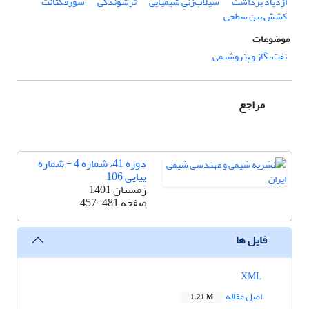
ازدیاد برداشت
سیلاب‌زنیِ شیمیایی
ترشوندگی
سورفکتانت
کشش بین سطحی
موضوعات
نفت، گاز و پتروشیمی
مراجع
دوره 41، شماره 4 - شماره
پیاپی 106
زمستان 1401
صفحه
457-481
فایل ها
XML
اصل مقاله
1.21 M