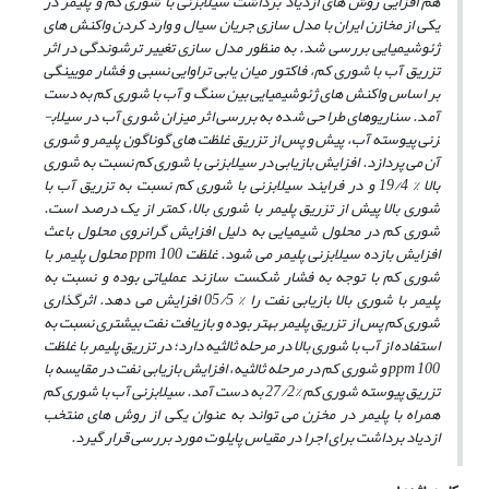
هم­ افزایی روش­ های ازدیاد برداشت سیلاب­زنی با شوری کم و پلیمر در
یکی از مخازن ایران با مد­ل­ سازی جریان سیال و وارد کردن واکنش های
ژئوشیمیایی بررسی شد. به منظور مدل­ سازی تغییر ترشوندگی در اثر
تزریق آب با شوری کم، فاکتور میان­ یابی تراوایی نسبی و فشار مویینگی
بر اساس واکنش­ های ژئوشیمیایی بین سنگ و آب با شوری کم به دست
آمد. سناریوهای طراحی شده به بررسی اثر میزان شوری آب در سیلاب­
زنی پیوسته آب، پیش و پس از تزریق غلظت­ های گوناگون پلیمر و شوری
آن می­ پردازد. افزایش بازیابی در سیلاب­زنی با شوری کم نسبت به شوری
بالا % 19/4 و در فرایند سیلاب­زنی با شوری کم نسبت به تزریق آب با
شوری بالا پیش از تزریق پلیمر با شوری بالا، کم­تر از یک درصد است.
شوری کم در محلول شیمیایی به دلیل افزایش گرانروی محلول باعث
افزایش بازده سیلاب­زنی پلیمر می­ شود. غلظت ppm 100 محلول پلیمر با
شوری کم با توجه به فشار شکست سازند عملیاتی بوده و نسبت به
پلیمر با شوری بالا بازیابی نفت را % 05/5 افزایش می­ دهد. اثرگذاری
شوری کم پس از تزریق پلیمر بهتر بوده و بازیافت نفت بیش­تری نسبت به
استفاده از آب با شوری بالا در مرحله ثالثیه دارد؛ در تزریق پلیمر با غلظت
ppm 100 و شوری کم در مرحله ثالثیه، افزایش بازیابی نفت در مقایسه با
تزریق پیوسته شوری کم %27/2 به دست آمد. سیلاب­زنی آب با شوری کم
همراه با پلیمر در مخزن می ­تواند به عنوان یکی از روش­ های منتخب
ازدیاد برداشت برای اجرا در مقیاس پایلوت مورد بررسی قرار گیرد.