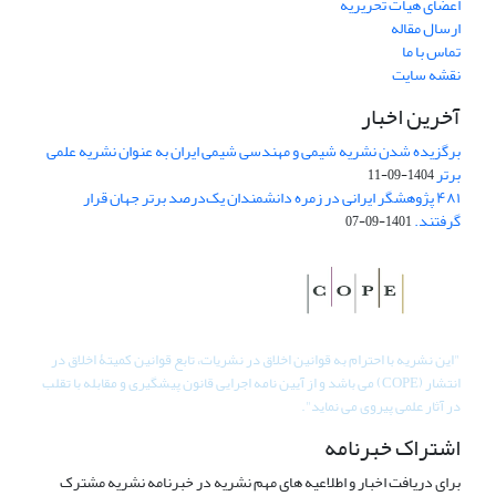
اعضای هیات تحریریه
ارسال مقاله
تماس با ما
نقشه سایت
آخرین اخبار
برگزیده شدن نشریه شیمی و مهندسی شیمی ایران به عنوان نشریه علمی
برتر
1404-09-11
۴۸۱ پژوهشگر ایرانی در زمره دانشمندان یک‌درصد برتر جهان قرار
گرفتند.
1401-09-07
"
این نشریه با احترام به قوانین اخلاق در نشریات، تابع قوانین کمیتۀ اخلاق در
انتشار (COPE) می باشد و از آیین نامه اجرایی قانون پیشگیری و مقابله با تقلب
در آثار علمی پیروی می نماید".
اشتراک خبرنامه
برای دریافت اخبار و اطلاعیه های مهم نشریه در خبرنامه نشریه مشترک