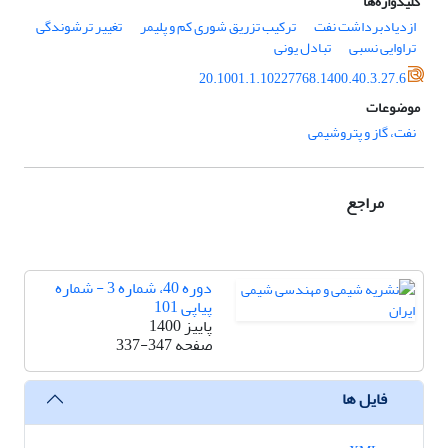
کلیدواژه‌ها
ازدیادبرداشت نفت
ترکیب تزریق شوری کم و پلیمر
تغییر ترشوندگی
تراوایی نسبی
تبادل یونی
20.1001.1.10227768.1400.40.3.27.6
موضوعات
نفت، گاز و پتروشیمی
مراجع
دوره 40، شماره 3 - شماره
پیاپی 101
پاییز 1400
صفحه
337-347
فایل ها