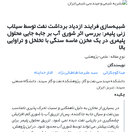
شبیه‌سازی فرایند ازدیاد برداشت نفت توسط سیلاب
زنی پلیمر: بررسی اثر شوری آب بر جابه جایی محلول
پلیمری در یک مخزن ماسه سنگی با تخلخل و تراوایی
بالا
نوع مقاله : علمی-پژوهشی
نویسندگان
مینا کوچکزائی
سید علیرضا طباطبائی نژاد
الناز خداپناه
دانشکده مهندسی نفت و گاز، پژوهشکده نفت و گاز سهند، دانشگاه صنعتی
سهند، تبریز، ایران
چکیده
در بسیاری از مخازن به دلیل ناهمگنی و نسبت تحرک­ پذیری نامناسب
بین نفت و سیال جا به­ جا کننده، پس از تزریق آب با شوری کم، افزایش
چشمگیری در بازیابی نفت دیده نمی­ شود. تزریق محلول پلیمر برای
بازیافت بیش­تر، می­ تواند توسط شوری آب محدود شود. در این پژوهش،