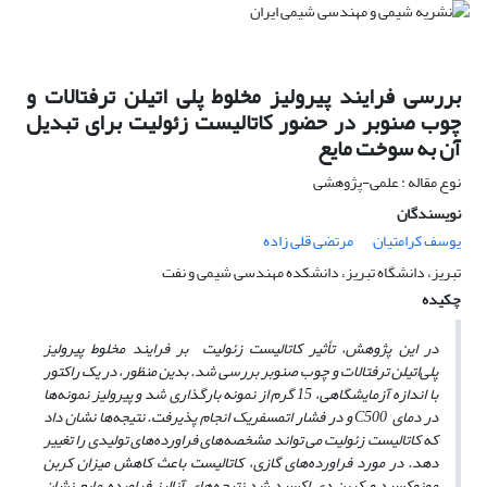
بررسی فرایند پیرولیز مخلوط پلی اتیلن ترفتالات و
چوب صنوبر در حضور کاتالیست زئولیت برای تبدیل
آن به سوخت مایع
نوع مقاله : علمی-پژوهشی
نویسندگان
یوسف کرامتیان
مرتضی قلی زاده
تبریز، دانشگاه تبریز، دانشکده مهندسی شیمی و نفت
چکیده
در این پژوهش، تأثیر کاتالیست زئولیت بر فرایند مخلوط پیرولیز
پلی‌اتیلن ترفتالات و چوب صنوبر بررسی شد. بدین منظور، در یک راکتور
با اندازه‌ آزمایشگاهی، 15 گرم از نمونه بارگذاری شد و پیرولیز نمونه‌ها
در دمای C500° و در فشار اتمسفریک انجام پذیرفت. نتیجه‌ها نشان داد
که کاتالیست زئولیت می‏ تواند مشخصه‌های فراورده‌های تولیدی را تغییر
دهد. در مورد فراورده‌های گازی، کاتالیست باعث کاهش میزان کربن
مونوکسید و کربن دی اکسید شد نتیجه‌های آنالیز فراورده مایع نشان