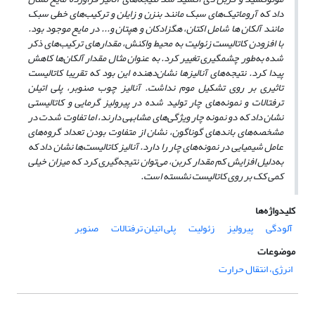
داد که آروماتیک‌های سبک مانند بنزن و زایلن و ترکیب‌های خطی سبک
مانند آلکان‏ ها شامل اکتان، هگزا‏‏دکان و هپتان و... در مایع موجود بود.
با افزودن کاتالیست زئولیت به محیط واکنش، مقدارهای ترکیب‌های ذکر
شده به‌طور چشمگیری تغییر کرد. به عنوان مثال مقدار آلکان‌ها کاهش
پیدا کرد. نتیجه‌های آنالیزها نشان‌دهنده این بود که تقریبا کاتالیست
تاثیری بر روی تشکیل موم نداشت. آنالیز چوب صنوبر، پلی اتیلن
ترفتالات و نمونه‌های چار تولید شده در پیرولیز گرمایی و کاتالیستی
نشان داد که دو نمونه چار ویژگی‌های مشابهی دارند، اما تفاوت شدت در
مشخصه‌های باندهای گوناگون، نشان از متفاوت بودن تعداد گروه‌های
عامل شیمیایی در نمونه‌های چار را دارد. آنالیز کاتالیست‌ها نشان داد که
به‌دلیل افزایش کم مقدار کربن، می‌توان نتیجه‌گیری کرد که میزان خیلی
کمی کک بر روی کاتالیست نشسته است.
کلیدواژه‌ها
آلودگی
پیرولیز
زئولیت
پلی اتیلن ترفتالات
صنوبر
موضوعات
انرژی، انتقال حرارت