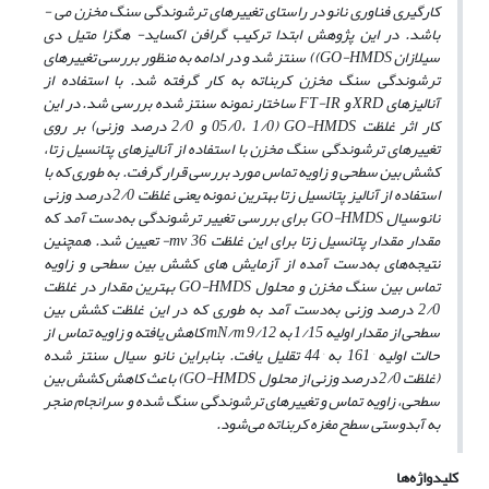
کارگیری فناوری نانو در راستای تغییرهای ترشوندگی سنگ مخزن می ­
باشد. در این پژوهش ابتدا ترکیب گرافن اکساید- هگزا متیل دی
سیلازان
GO-HMDS)
) سنتز شد و در ادامه به منظور بررسی تغییرهای
ترشوندگی سنگ مخزن کربناته به کار گرفته شد. با استفاده از
آنالیزهای
XRD
و
FT-IR
ساختار نمونه سنتز شده
بررسی شد. در این
کار اثر غلظت
GO-HMDS
(05/0، 1/0 و 2/0 درصد وزنی) بر روی
تغییرهای ترشوندگی سنگ مخزن با استفاده از آنالیزهای پتانسیل زتا،
کشش بین سطحی و زاویه تماس مورد بررسی قرار گرفت. به طوری که با
استفاده از آنالیز پتانسیل زتا بهترین نمونه یعنی غلظت 2/0 درصد وزنی
نانوسیال
GO-HMDS
برای بررسی تغییر ترشوندگی به‌دست آمد که
مقدار مقدار پتانسیل زتا برای این غلظت
‌mv
36- تعیین شد. همچنین
نتیجه‌های به‌دست آمده از آزمایش­ های کشش بین سطحی و زاویه
تماس بین سنگ مخزن و محلول
GO-HMDS
بهترین مقدار در غلظت
2/0 درصد وزنی به‌دست آمد به طوری که در این غلظت کشش بین
سطحی از مقدار اولیه 1/15 به
mN/m
9/12 کاهش یافته و زاویه تماس از
حالت اولیه
°
161 به
°
44 تقلیل یافت. بنابراین نانو سیال سنتز شده
(غلظت 2/0 درصد وزنی از محلول
GO-HMDS
) باعث کاهش کشش بین
سطحی، زاویه تماس و تغییرهای ترشوندگی سنگ شده و سرانجام منجر
به آبدوستی سطح مغزه کربناته می‌شود.
کلیدواژه‌ها