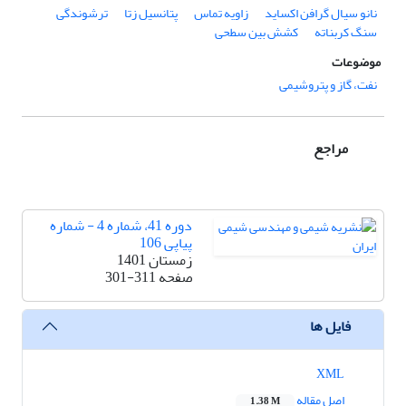
نانو سیال گرافن اکساید
زاویه تماس
پتانسیل زتا
ترشوندگی
سنگ کربناته
کشش بین سطحی
موضوعات
نفت، گاز و پتروشیمی
مراجع
دوره 41، شماره 4 - شماره
پیاپی 106
زمستان 1401
صفحه
301-311
فایل ها
XML
اصل مقاله
1.38 M