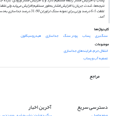
پساب با افزایش فشار
رابطه
مستقیم دارد و با افزایش فشار ورودی، بازده ج
نتیجه‌ها،
آمد.
کلیدواژه‌ها
سنگ‌بری
پساب
پودر سنگ
جداسازی
هیدروسیکلون
موضوعات
انتقال جرم، فرایندهای جداسازی
تصفیه آب و پساب
مراجع
دسترسی سریع
آخرین اخبار
صفحه اصلی
برگزیده شدن نشریه شیمی و مهندسی ش