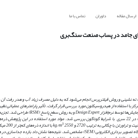
ارسال مقاله
داوران
تماس با ما
ای جامد در پساب صنعت سنگ‌بری
در حال حاضر تصفیه و بازیافت پساب صنعت سنگ‌بری به روش سنتی حوضچه ته ‎نشینی و روش قیلترپرس انجام می‌شود که به دلیل مصرف زیاد آب و 
با استفاده از هیدروسیکلون مورد بررسی قرار گرفت. تأثیر پارامتر‌های عملیاتی نظیر
Design Expert
و به روش سطح پاسخ (
RSM
) طراحی شد. تجزیه 
) انجام گرفت. آزمایش‌ها در 22 سری با شرایط گوناگون بررسی شد. مواد مورد استفاده در این پژوهش
3
راورتن با چگالی به ترتیب 2720 و
kg/m
2550 با اند
تگاه تصویر برداری الکترونی
(SEM)
مشخص شد. نتیجه‌ها نشان داد بازده جداسازی در هر