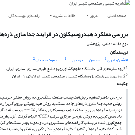
صفحه اصلی
مرور
اطلاعات نشریه
راهنمای نویسندگان
بررسی عملکرد هیدروسیکلون در فرایند جداسازی ذره‌ه
نوع مقاله : علمی-پژوهشی
نویسندگان
2
1
1
افشین نادری
محسن مسعودیان
محمود حبیبیان
1
گروه سازه‌های آبی، دانشگاه علوم کشاورزی و منابع طبیعی ساری، ساری، ایران
2
گروه مهندسی نفت، پژوهشگاه شیمی و مهندسی شیمی ایران، تهران، ایران
چکیده
روش جدید جداسازی ذره‌های جامد سنگ به روش هیدرولیکی نیروی گریز از مرکز 
نوع نمونه ذره‌ها بر روی عملکرد هیدروسیکلونی به قطر
24 بررسی شد. آزمایش‌ها توسط نرم‌افزار
mm
داده‌های تجربی به روش طراحی مرکزی مرکب (
CCD
جمع‌آوری شده از پساب کارخانه‌های سنگ‌بری در دو نمونه پودر سنگ‌های گرانیت و ت
شد. که اندازه ذره‌ها از آنالیز اندازه ذره‌های اندازه‌گیری و شکل ذره‌ها با دس