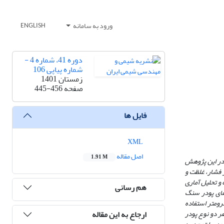
ورود به سامانه
ENGLISH
دوره 41، شماره 4 -
شماره پیاپی 106
زمستان 1401
صفحه
445-456
فایل ها
XML
اصل مقاله
1.91 M
هدر رفت آن در این پژوهش
 فشار، غلظت و
و تحلیل آماری
هم رسانی
 ذره‌های پودر سنگ
ازه ذره‌های کم‌تر از 200 میکرو‌متر استفاده
ارجاع به این مقاله
 دو نوع پودر