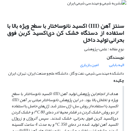
سنتز آهن (III) اکسید نانوساختار با سطح ویژه بالا با
استفاده از دستگاه خشک کن دی‌اکسید کربن فوق
بحرانی تولید داخل
نوع مقاله : علمی-پژوهشی
نویسندگان
الهه بابایی
امین بازیاری
دانشکده مهندسی شیمی، نفت و گاز، دانشگاه علم و صنعت ایران، تهران، ایران
چکیده
هدف از انجام این پژوهش تولید آهن (
III
) اکسید نانوساختار
با سطح
ویژه و تخلخل بالا بود.
در این پژوهش
نانوساختار مبتنی بر آهن (
III
)
اکسید با استفاده از روش سل-ژل سنتز شد. ژل‌های حاصل با استفاده
o
از دو روش خشک کردن
در فشار محیط (در دمای
80)
C
و خشک کردن
دی‌اکسید کربن فوق بحرانی، خشک شدند. سپس آئروژل و زروژل
o
اکسید آهن
تولید شده در دمای
C
350 و به مدت 4 ساعت کلسینه
شدند. مشخصات ساختاری و شیمیایی
نانوساختارهای آهن (
III
) اکسید