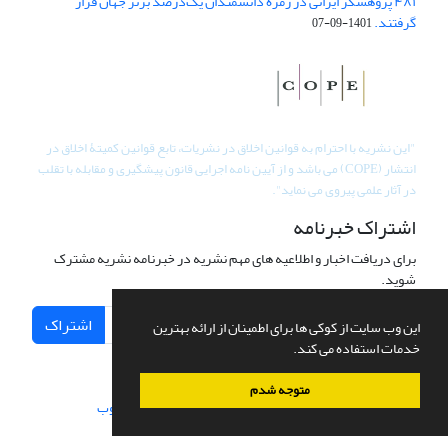
۴۸۱ پژوهشگر ایرانی در زمره دانشمندان یک‌درصد برتر جهان قرار
گرفتند.
1401-09-07
"
این نشریه با احترام به قوانین اخلاق در نشریات، تابع قوانین کمیتۀ اخلاق در
انتشار (COPE) می باشد و از آیین نامه اجرایی قانون پیشگیری و مقابله با تقلب
در آثار علمی پیروی می نماید".
اشتراک خبرنامه
برای دریافت اخبار و اطلاعیه های مهم نشریه در خبرنامه نشریه مشترک
شوید.
اشتراک
این وب سایت از کوکی ها برای اطمینان از ارائه بهترین
خدمات استفاده می کند.
متوجه شدم
سامانه مدیریت نشریات علمی.
طراحی و پیاده سازی از
سیناوب