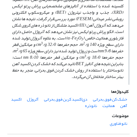
کلسینه شده با استفاده از آنالیزهای مشخصه‌یابی پراش پرتو ایکس
(
XRD
)، جذب و واجذب نیتروژن (
BET
)
و میکروسکوپ الکترونی
روبشی نشر میدانی (
FESEM
) مورد بررسی قرار گرفت. نتیجه­ ها نشان
می‌دهد که آئروژل آهن (
III
)
اکسید متشکل از نانو ذره­ های کروی شکل
است. الگو پراش پرتو ایکس نیز نشان می‌دهد که آئروژل حاصل دارای
فاز بلوری
هماتیت خالص (
O
α-Fe
) است. به علاوه
آئروژل تولید شده
2
3
3
2
دارای سطح ویژه
140، حجم حفره‌ها
/g
m
/g
cm
32/0 و میانگین قطر
2
حفره‌ها
9/8 است و زروژل تولید شده نیز دارای سطح ویژه
nm
/g
m
65،
3
حجم حفره‌ها
18/0 و میانگین قطر حفره‌ها
/g
cm
nm
8/10 است؛
بنابراین
نتیجه ­های آنالیز
BET
تائید می‌کند که خشک کردن اکسید آهن
نانوساختار با استفاده از روش خشک کردن فوق بحرانی، منجر به حفظ
بهتر ساختار متخلخل آن می‌گردد
.
کلیدواژه‌ها
خشک کن فوق بحرانی
دی‌اکسید کربن فوق بحرانی
آئروژل
اکسید
آهن
هماتیت
نانوذره
موضوعات
نانو فناوری