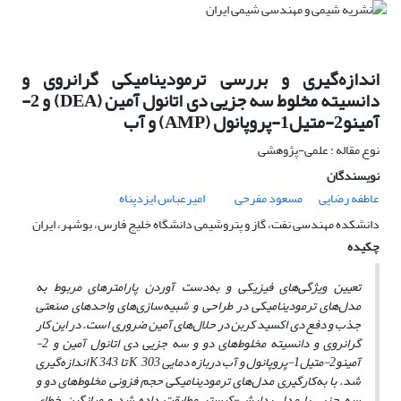
اندازه‌گیری و بررسی ترمودینامیکی گرانروی و
دانسیته مخلوط سه جزیی دی اتانول آمین (DEA) و 2-
آمینو2-متیل1-پروپانول (AMP) و آب
نوع مقاله : علمی-پژوهشی
نویسندگان
عاطفه رضایی
مسعود مفرحی
امیرعباس ایزدپناه
دانشکده مهندسی نفت، گاز و پتروشیمی دانشگاه خلیج فارس، بوشهر، ایران
چکیده
تعیین ویژگی‌های فیزیکی و به‌دست آوردن پارامترهای مربوط به
مدل‌های ترمودینامیکی در طراحی و شبیه‌سازی‌های واحدهای صنعتی
جذب و دفع دی اکسید کربن در حلال‌های آمین ضروری است. در این کار
گرانروی و دانسیته مخلوط‌های دو و سه جزیی دی اتانول آمین و 2-
آمینو2-متیل1-پروپانول و آب دربازه دمایی K 303 تا K 343 اندازه‌گیری
شد. با به‌کارگیری مد‌‌ل‌های ترمودینامیکی حجم فزونی مخلوط‌های دو و
سه جزیی با مدل ردلیش-کیستر مطابقت داده شد و میانگین خطای