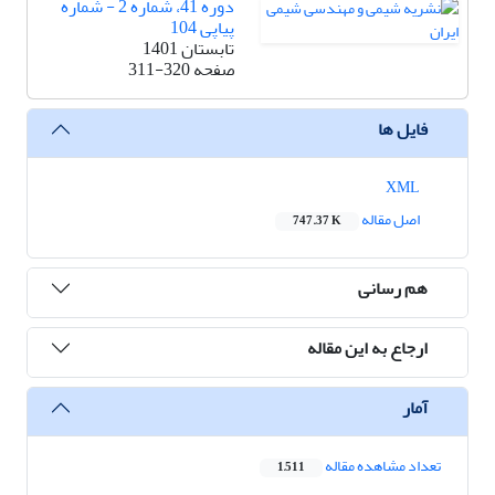
دوره 41، شماره 2 - شماره
پیاپی 104
تابستان 1401
صفحه
311-320
فایل ها
XML
اصل مقاله
747.37 K
هم رسانی
ارجاع به این مقاله
آمار
تعداد مشاهده مقاله
1,511