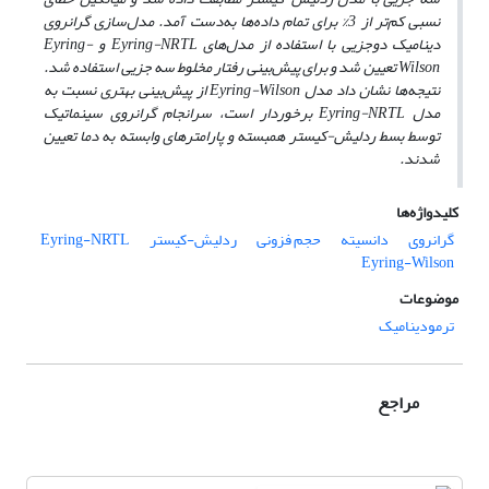
نسبی کم‌تر از 3% برای تمام داده‌ها به‌دست آمد. مدل‌سازی گرانروی
دینامیک دوجزیی با استفاده از مدل‌های Eyring-NRTL و Eyring-
Wilson تعیین شد و برای پیش‌بینی رفتار مخلوط سه جزیی استفاده شد.
نتیجه‌ها نشان داد مدل Eyring-Wilson از پیش‌بینی بهتری نسبت به
مدل Eyring-NRTL برخوردار است، سرانجام گرانروی سینماتیک
توسط بسط ردلیش-کیستر همبسته و پارامترهای وابسته به دما تعیین
شدند.
کلیدواژه‌ها
گرانروی
دانسیته
حجم فزونی
ردلیش-کیستر
Eyring-NRTL
Eyring-Wilson
موضوعات
ترمودینامیک
مراجع