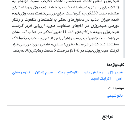
هیدروژل شامل غلظت شبکه‌ساز، غلظت آغازگر، نسبت مونومر به
زانتان برای رسیدن به بیشینه جذب بهینه شد. هیدروژل بهینه، دارای
بیشینه جذب 330 گرم بر گرم است. برای بررسی کیفیت هیدروژل تهیه
شده میزان جذب در محلول‌های نمکی با غلظت‌های متفاوت و رفتار
تورمـی هـیدروژل در
pH
های متـفاوت مـورد ارزیابی قرار گرفـت.
هیـدروژل بهیـنه در
pH
های 5 تا 11 تغییر اندکی در جذب آب نشان
می‌دهد. سرانجام برای بررسی رهایش دارو از داروی سدیم دیکلوفناک
استفاده شد که در دو محیط بافری اسیدی و قلیایی مورد بررسی قرار
گرفت
.
هیدروژل بهینه در 8
=
pH
در مدت 5 ساعت رهایش را انجام داد.
کلیدواژه‌ها
هیدروژل
رهایش دارو
نانوکامپوزیت
صمغ زانتان
نانوذره‌های
آهن
اکرلیک اسید
موضوعات
نانو شیمی
مراجع