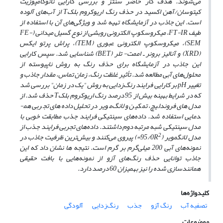
می‌شوند. هدف کار حاضر سنتز و بررسی کارایی نانوکامپوزیت
کیتوسان/آهن اکسید در حذف رنگ اریوکروم بلک
T
از آب‌های آلوده
است.
این جاذب در آزمایشگاه تهیه شد و ویژگی‌های آن با استفاده از
طیف
FT-IR
، میکروسکوپ الکترونی روبشی از نوع
گسیل میدانی (
FE-
SEM
)، میکروسکوپ الکترونی عبوری (
TEM
)، پراش پرتو ایکس
(
XRD
)
و آنالیز برونر ـ اممت- تلر (
BET
)
شناسایی شد. سپس کارایی
این جاذب در آزمایشگاه برای حذف رنگ به روش ناپیوسته از
محلول‌های آبی مطالعه شد. تأثیر غلظت رنگ، زمان تماس، مقدار جاذب و
تغییر
pH
بر کارایی فرایند رنگ‌زدایی به روش
"
یک در زمان
"
بررسی شد
که در شرایط بهینه بیش از 95 درصد رنگ اریوکروم بلک
T
حذف شد. از
مدل‌های فروندلیچ، تمکین و لانگ‌مویر در تحلیل داده‌های تجربی هم­
دمایی استفاده شد. داده‌های سینتیکی فرایند جذب مطابقت خوبی با
مدل سینتیکی شبه مرتبه دوم داشتند. داده‌های تجربی فرایند جذب از
2
مدل لانگمویر (95/0
R
=
) پیروی می‌کنند و بیش‌ترین ظرفیت جاذب در
نمونه‌های آبی 200 میلی‌گرم بر گرم است. نتیجه­ ها نشان داد که این
جاذب توانایی حذف رنگ‌های آزو از نمونه‌هایی با بافت حقیقی
همانند‌سازی شده را نیز به­میزان 60 درصد دارد.
کلیدواژه‌ها
تصفیه آب
رنگ آزو
جذب
رنگ‌زدایی
آلودگی
موضوعات