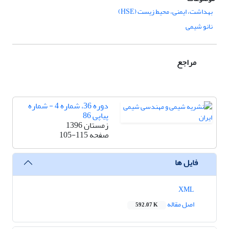
بهداشت، ایمنی، محیط زیست (HSE)
نانو شیمی
مراجع
دوره 36، شماره 4 - شماره
پیاپی 86
زمستان 1396
صفحه
105-115
فایل ها
XML
اصل مقاله
592.07 K