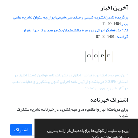
آخرین اخبار
برگزیده شدن نشریه شیمی و مهندسی شیمی ایران به عنوان نشریه علمی
برتر
1404-09-11
۴۸۱ پژوهشگر ایرانی در زمره دانشمندان یک‌درصد برتر جهان قرار
گرفتند.
1401-09-07
"
این نشریه با احترام به قوانین اخلاق در نشریات، تابع قوانین کمیتۀ اخلاق در
انتشار (COPE) می باشد و از آیین نامه اجرایی قانون پیشگیری و مقابله با تقلب
در آثار علمی پیروی می نماید".
اشتراک خبرنامه
برای دریافت اخبار و اطلاعیه های مهم نشریه در خبرنامه نشریه مشترک
شوید.
اشتراک
این وب سایت از کوکی ها برای اطمینان از ارائه بهترین
خدمات استفاده می کند.