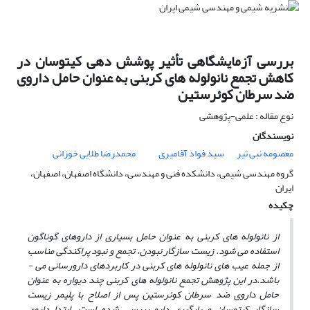
بررسی آزمایشگاهی تأثیر پوشش دهی کیتوسان در
کاهش تجمع نانولوله های کربنی به عنوان حامل داروی
ضد سرطان کوئرستین
نوع مقاله : علمی-پژوهشی
نویسندگان
معصومه نبی تیر
سید فواد آقامیری
محمدرضا طلایی خوزانی
گروه مهندسی شیمی، دانشکده فنی و مهندسی، دانشگاه اصفهان، اصفهان،
ایران
چکیده
از نانولوله ­های کربنی به عنوان حامل بسیاری از داروهای گوناگون
استفاده می ­شود. زیست سازگار نبودن،
تجمع و نبود پراکندگی مناسب
از جمله عیب ­های نانولوله­ های کربنی در کاربردهای دارورسانی می ­
باشد.
در این پژوهش
تجمع نانولوله­ های کربنی چند دیواره به عنوان
حامل داروی ضد سرطان کوئرستین پس از اصلاح با پلیمر زیست
سازگار
کیتوسان و بارگیری دارو بررسی شده است. ابتدا داروی