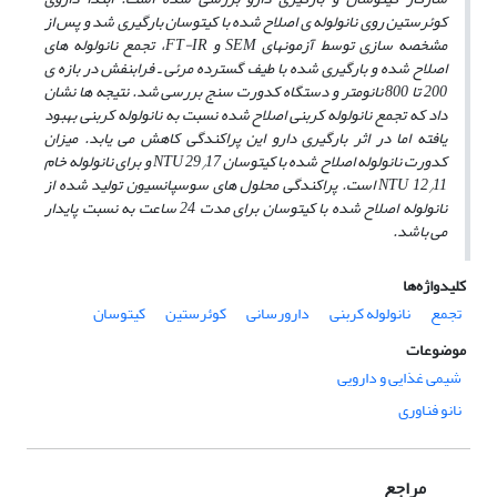
کوئرستین روی نانولوله­ ی اصلاح شده با کیتوسان بارگیری شد
و
پس از
مشخصه سازی توسط آزمون
های
SEM
و
FT-IR
، تجمع نانولوله ­های
اصلاح شده و بارگیری شده با طیف گسترده
مرئی ـ فرابنفش در بازه ­ی
200 تا 800 نانومتر و دستگاه کدورت سنج بررسی شد. نتیجه­ ها نشان
داد که تجمع نانولوله کربنی اصلاح شده نسبت به نانولوله کربنی بهبود
یافته اما در اثر بارگیری دارو این پراکندگی کاهش می ­یابد. میزان
کدورت نانولوله اصلاح شده با کیتوسان
17 و برای نانولوله خام
29
NTU
/
12
NTU
11 است. پراکندگی محلول­ های سوسپانسیون تولید شده از
/
نانولوله اصلاح شده با کیتوسان برای مدت 24 ساعت به نسبت پایدار
می­ باشد.
کلیدواژه‌ها
تجمع
نانولوله کربنی
دارورسانی
کوئرستین
کیتوسان
موضوعات
شیمی غذایی و دارویی
نانو فناوری
مراجع