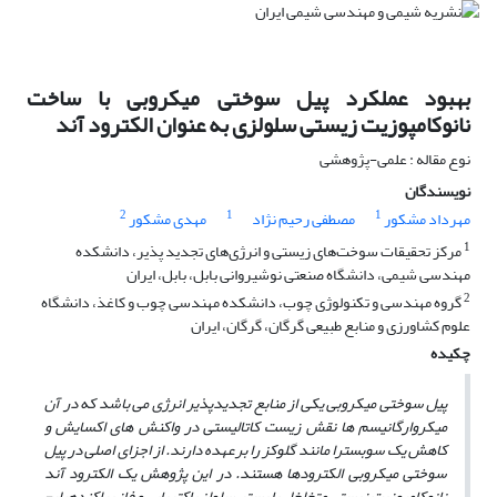
بهبود عملکرد پیل سوختی میکروبی با ساخت
نانوکامپوزیت زیستی سلولزی به عنوان الکترود آند
نوع مقاله : علمی-پژوهشی
نویسندگان
2
1
1
مهرداد مشکور
مصطفی رحیم نژاد
مهدی مشکور
1
مرکز تحقیقات سوخت‌های زیستی و انرژی‌های تجدید پذیر، دانشکده
مهندسی شیمی، دانشگاه صنعتی نوشیروانی بابل، بابل، ایران
2
گروه مهندسی و تکنولوژی چوب، دانشکده مهندسی چوب و کاغذ، دانشگاه
علوم کشاورزی و منابع طبیعی گرگان، گرگان، ایران
چکیده
پیل سوختی میکروبی یکی از منابع تجدیدپذیر انرژی می­ باشد که در آن
میکروارگانیسم­ ها نقش زیست کاتالیستی در واکنش ­های اکسایش و
کاهش یک سوبسترا مانند گلوکز را برعهده دارند. از اجزای اصلی در پیل
سوختی میکروبی الکترودها هستند.
در این پژوهش یک الکترود آند
نانوکامپوزیت زیستی متخلخل با بستر سلولز باکتریایی و فاز پراکنده
پلی­