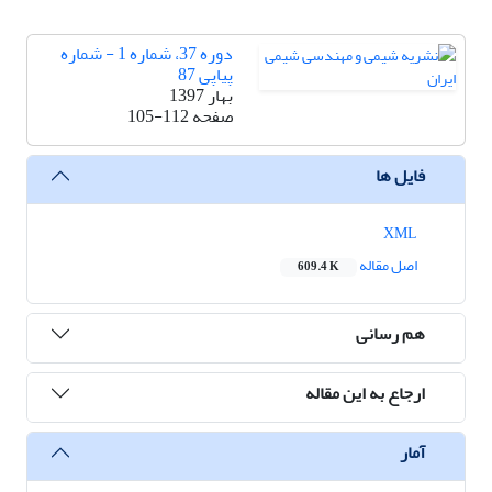
دوره 37، شماره 1 - شماره
پیاپی 87
بهار 1397
صفحه
105-112
فایل ها
XML
اصل مقاله
609.4 K
هم رسانی
ارجاع به این مقاله
آمار