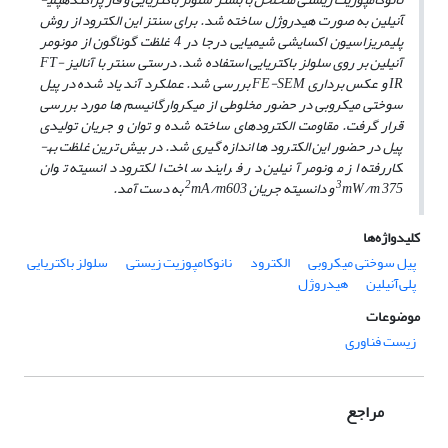
آنیلین به­ صورت هیدروژل ساخته ­شد.
برای سنتز این الکترود از روش
پلیمریزاسیون اکسایشی شیمیایی درجا در 4 غلظت­ گوناگون از مونومر
آنیلین بر روی سلولز باکتریایی استفاده شد. درستی سنتر با آنالیز
FT-
IR
و عکس برداری
FE-SEM
بررسی شد. عملکرد آند یاد شده در پیل
سوختی میکروبی در حضور مخلوطی از میکروارگانیسم­ ها مورد بررسی
قرار گرفت. مقاومت الکترودهای ساخته شده و توان و جریان تولیدی
پیل در حضور این الکترود ها اندازه گیری شد. در بیش ­ترین غلظت به­
کاررفته از مونومر آنیلین در فرایند ساخت الکترود دانسیته توان
2
3
375 و دانسیته جریان
mW/m
603 به ­دست آمد.
mA/m
کلیدواژه‌ها
پیل سوختی میکروبی
الکترود
نانوکامپوزیت زیستی
سلولز باکتریایی
پلی‌آنیلین
هیدروژل
موضوعات
زیست فناوری
مراجع