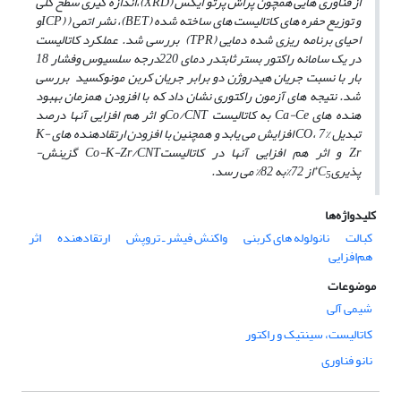
از فناوری ‏هایی همچون پراش پرتو ایکس
(
XRD
)
،اندازه گیری سطح کلی
و توزیع
حفره ­های کاتالیست­ های ساخته شده (
BET
)، نشر اتمی (
(
ICP
و
احیای برنامه ریزی شده دمایی (
TPR
) بررسی شد. عملکرد کاتالیست
در یک سامانه راکتور بستر ثابت
در دمای 220درجه سلسیوس وفشار 18
بار با نسبت جریان هیدروژن دو برابر جریان کربن مونوکسید بررسی
شد. نتیجه ­های آزمون راکتوری نشان داد که با افزودن همزمان بهبود
هنده ­های
Ca-Ce
به کاتالیست
Co/CNT
و اثر هم ­افزایی آن­ها درصد
تبدیل
، 7% افزایش می­ یابد و همچنین با افزودن ارتقادهنده ­های
CO
K-
Zr
و اثر هم ­افزایی آنها
در کاتالیست
Co-K-Zr/CNT
گزینش­
+
پذیری
C
از 72%
به 82% می ­رسد.
5
کلیدواژه‌ها
کبالت
نانولوله های کربنی
واکنش فیشر ـ تروپش
ارتقادهنده
اثر
هم‌افزایی
موضوعات
شیمی آلی
کاتالیست، سینتیک و راکتور
نانو فناوری