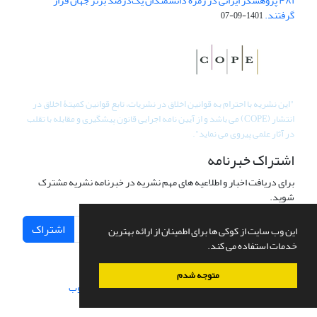
۴۸۱ پژوهشگر ایرانی در زمره دانشمندان یک‌درصد برتر جهان قرار
گرفتند.
1401-09-07
"
این نشریه با احترام به قوانین اخلاق در نشریات، تابع قوانین کمیتۀ اخلاق در
انتشار (COPE) می باشد و از آیین نامه اجرایی قانون پیشگیری و مقابله با تقلب
در آثار علمی پیروی می نماید".
اشتراک خبرنامه
برای دریافت اخبار و اطلاعیه های مهم نشریه در خبرنامه نشریه مشترک
شوید.
اشتراک
این وب سایت از کوکی ها برای اطمینان از ارائه بهترین
خدمات استفاده می کند.
متوجه شدم
سامانه مدیریت نشریات علمی.
طراحی و پیاده سازی از
سیناوب