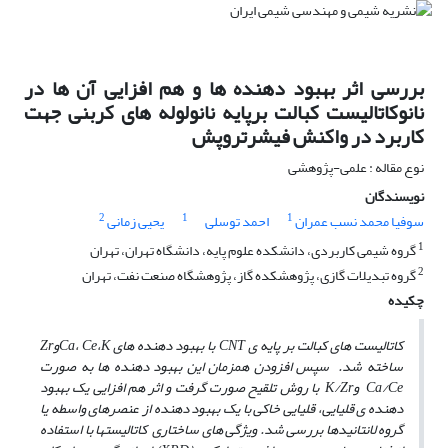
بررسی اثر بهبود دهنده ها و هم افزایی آن ها در
نانوکاتالیست کبالت برپایه نانولوله های کربنی جهت
کاربرد در واکنش فیشرتروپش
نوع مقاله : علمی-پژوهشی
نویسندگان
2
1
1
سوفیا محمد نسب عمران
احمد توسلی
یحیی زمانی
1
گروه شیمی کاربردی، دانشکده علوم پایه، دانشگاه تهران، تهران
2
گروه تبدیلات گازی، پژوهشکده گاز، پژوهشگاه صنعت نفت، تهران
چکیده
کاتالیست های کبالت بر پایه‏ ی
CNT
با بهبود دهنده ­های
K
،
Ce
،
Ca
و
Zr
ساخته شد
.
سپس افزودن همزمان
این بهبود دهنده ­ها
به صورت
Ca/Ce
و
K/Zr
با روش تلقیح صورت گرفت و اثر هم ­افزایی یک بهبود
دهنده‏ ی قلیایی، قلیایی خاکی با یک بهبود دهنده از عنصرهای واسطه یا
گروه لانتانید­ها بررسی شد. ویژگی­ های ساختاری کاتالیست­ها با استفاده