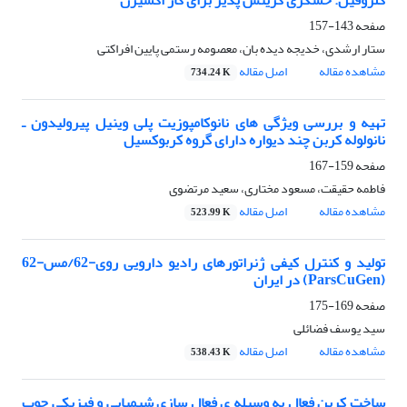
کلروفیل: حسگری گزینش پذیر برای گاز اکسیژن
صفحه
143-157
ستار ارشدی، خدیجه دیده بان، معصومه رستمی پایین افراکتی
مشاهده مقاله
اصل مقاله
734.24 K
تهیه و بررسی ویژگی های نانوکامپوزیت پلی وینیل پیرولیدون ـ
نانولوله کربن چند دیواره دارای گروه کربوکسیل
صفحه
159-167
فاطمه حقیقت، مسعود مختاری، سعید مرتضوی
مشاهده مقاله
اصل مقاله
523.99 K
تولید و کنترل کیفی ژنراتورهای رادیو دارویی روی-62/مس-62
(ParsCuGen) در ایران
صفحه
169-175
سید یوسف فضائلی
مشاهده مقاله
اصل مقاله
538.43 K
ساخت کربن ‌فعال به وسیله ی فعال سازی شیمیایی و ‌فیزیکی چوب