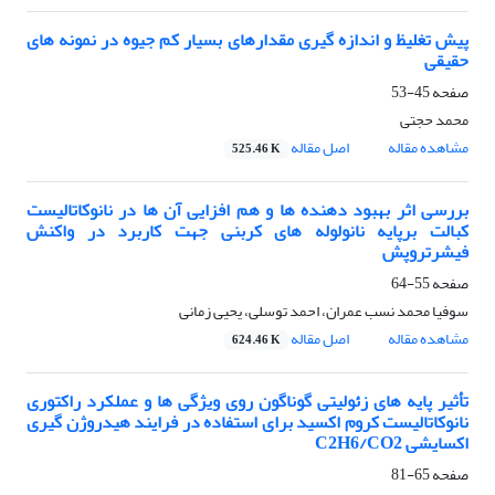
پیش تغلیظ و اندازه‏ گیری مقدارهای بسیار کم جیوه در نمونه ‏های
حقیقی
صفحه
45-53
محمد حجتی
مشاهده مقاله
اصل مقاله
525.46 K
بررسی اثر بهبود دهنده ها و هم افزایی آن ها در نانوکاتالیست
کبالت برپایه نانولوله های کربنی جهت کاربرد در واکنش
فیشرتروپش
صفحه
55-64
سوفیا محمد نسب عمران، احمد توسلی، یحیی زمانی
مشاهده مقاله
اصل مقاله
624.46 K
تأثیر پایه های زئولیتی گوناگون روی ویژگی ها و عملکرد راکتوری
نانوکاتالیست کروم اکسید برای استفاده در فرایند هیدروژن گیری
اکسایشی C2H6/CO2
صفحه
65-81