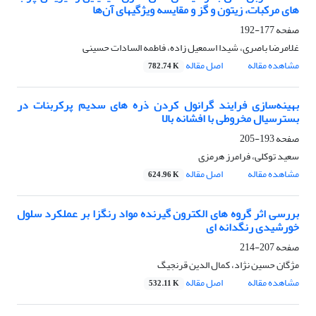
های مرکبات، زیتون و ‌گز و‌ مقایسه ویژگیهای آن‌ها
صفحه
177-192
غلامرضا باصری، شیدا اسمعیل زاده، فاطمه السادات حسینی
مشاهده مقاله
اصل مقاله
782.74 K
بهینه‌سازی فرایند گرانول کردن ذره های سدیم پرکربنات در
بسترسیال مخروطی با افشانه بالا
صفحه
193-205
سعید توکلی، فرامرز هرمزی
مشاهده مقاله
اصل مقاله
624.96 K
بررسی اثر گروه های الکترون گیرنده مواد رنگزا بر عملکرد سلول
خورشیدی رنگدانه ای
صفحه
207-214
مژگان حسین نژاد، کمال الدین قرنجیگ
مشاهده مقاله
اصل مقاله
532.11 K