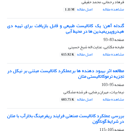
فرهاد رحمانی، محمد حقیقی
مشاهده مقاله
اصل مقاله
1.11 M
گندله آهن: یک کاتالیست طبیعی و قابل بازیافت برای تهیه دی
هیدروپیریمیدین ها در محیط آبی
صفحه
83-93
ملیحه مکثایی، عنایت اله شیخ حسینی
مشاهده مقاله
اصل مقاله
615.92 K
مطالعه اثر بهبود دهنده ها برعملکرد کاتالیست مبتنی بر نیکل در
تجزیه ترموکاتالیستی متان
صفحه
95-103
نیما بیات، مهران رضایی، فرشته مشکانی
مشاهده مقاله
اصل مقاله
603.75 K
بررسی عملکرد کاتالیست صنعتی فرایند ریفرمینگ بخارآب با متان
در شرایط گوناگون
صفحه
105-115