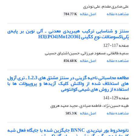
علی صابری مقدم، علی نوذری
مشاهده مقاله
اصل مقاله
784.77 K
سنتز و شناسایی ترکیب هیبریدی معدنی ـ آلی نوین بر پایه‌ی
پُلی‌اکسومتالات نوع کگینی H3[(PO4)Mo12O36]
صفحه
117-127
سمیه طالقانی، مسعود میرزائی، حسین اشتیاق حسینی
مشاهده مقاله
اصل مقاله
856.68 K
مطالعه محاسباتی ناحیه گزینی در سنتز مشتق های 1،2،3 ـ تری آزول
های استخلاف شده از واکنش کلیک آزیدها و پروپیولات ها با
استفاده از روش های شیمی کوانتومی
صفحه
129-141
طیبه حسین نژاد، فاطمه صیادی، مجید ممهد هروی
مشاهده مقاله
اصل مقاله
585.3 K
نانومخروط بور نیتریدی BNNC جایگزین شده با جایگاه فعال شبه