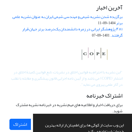
آخرین اخبار
برگزیده شدن نشریه شیمی و مهندسی شیمی ایران به عنوان نشریه علمی
برتر
1404-09-11
۴۸۱ پژوهشگر ایرانی در زمره دانشمندان یک‌درصد برتر جهان قرار
گرفتند.
1401-09-07
"
این نشریه با احترام به قوانین اخلاق در نشریات، تابع قوانین کمیتۀ اخلاق در
انتشار (COPE) می باشد و از آیین نامه اجرایی قانون پیشگیری و مقابله با تقلب
در آثار علمی پیروی می نماید".
اشتراک خبرنامه
برای دریافت اخبار و اطلاعیه های مهم نشریه در خبرنامه نشریه مشترک
شوید.
اشتراک
این وب سایت از کوکی ها برای اطمینان از ارائه بهترین
خدمات استفاده می کند.