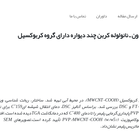
ارسال مقاله
داوران
تماس با ما
ن ـ نانولوله کربن چند دیواره دارای گروه کربوکسیل
لی کربوکسیل
(MWCNT-
COOH)
، در محیط آبی تهیه شد. ساختار، ریخت شناسی، ویژگ
FT
و
DSC
بررسی شد. براساس آنالیز
DSC
، دمای انتقال شیشه ای
159 برای نمونه
˚
C
PVP
پایداری گرمایی پلیمر را تا دمای
C
400 که در دمانگاشت
˚
TGA
دیده شده است، افز
وکامپوزیت
(
5%)
w/w
PVP/MWCNT-COOH
تأیید کرده است.
تصویرهای
SEM
نا
 ماتریس پلیمر نشان داد.