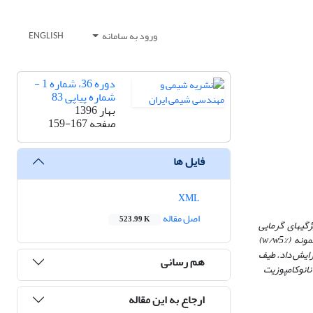
ورود به سامانه
ENGLISH
دوره 36، شماره 1 -
شماره پیاپی 83
بهار 1396
صفحه
159-167
فایل ها
XML
اصل مقاله
523.99 K
ی­های گرمایی
w/w
5%)
(
ایش داد. طیف
هم رسانی
نوکامپوزیت
ارجاع به این مقاله