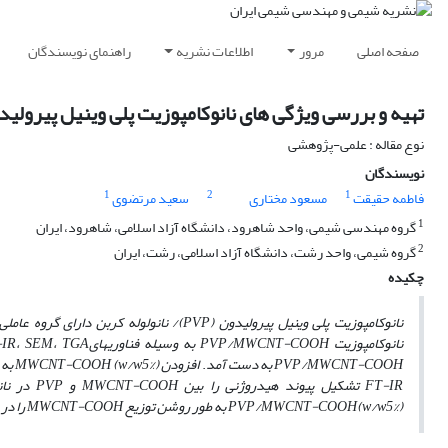
صفحه اصلی
مرور
اطلاعات نشریه
راهنمای نویسندگان
تهیه و بررسی ویژگی های نانوکامپوزیت پلی وینیل پیرولیدو
نوع مقاله : علمی-پژوهشی
نویسندگان
1
2
1
فاطمه حقیقت
مسعود مختاری
سعید مرتضوی
1
گروه مهندسی شیمی، واحد شاهرود، دانشگاه آزاد اسلامی، شاهرود، ایران
2
گروه شیمی، واحد رشت، دانشگاه آزاد اسلامی، رشت، ایران
چکیده
نانوکامپوزیت پلی وینیل پیرولیدون
(PVP)
/ نانولوله کربن دارای گروه عام
نانوکامپوزیت
PVP/MWCNT-COOH
به وسیله فناوری­های
TGA
،
SEM
،
-IR
PVP/MWCNT-COOH
به­ دست آمد
.
افزودن
(
5%)
w/w
MWCNT-COOH
به
FT-IR
تشکیل پیوند هیدروژنی را بین
MWCNT-COOH
و
PVP
در نان
(
5%)
w/w
PVP/MWCNT-COOH
به طور روشن توزیع
MWCNT-COOH
را در