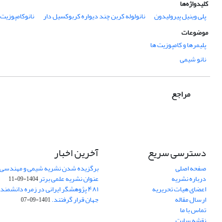
کلیدواژه‌ها
پلی وینیل پیرولیدون
نانولوله کربن چند دیواره کربوکسیل دار
نانوکامپوزیت
موضوعات
پلیمرها و کامپوزیت ها
نانو شیمی
مراجع
دسترسی سریع
آخرین اخبار
صفحه اصلی
برگزیده شدن نشریه شیمی و مهندسی ش
درباره نشریه
عنوان نشریه علمی برتر
1404-09-11
اعضای هیات تحریریه
۴۸۱ پژوهشگر ایرانی در زمره دانشمن
ارسال مقاله
جهان قرار گرفتند.
1401-09-07
تماس با ما
نقشه سایت