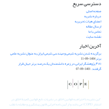
دسترسی سریع
صفحه اصلی
درباره نشریه
اعضای هیات تحریریه
ارسال مقاله
تماس با ما
نقشه سایت
آخرین اخبار
برگزیده شدن نشریه شیمی و مهندسی شیمی ایران به عنوان نشریه علمی
برتر
1404-09-11
۴۸۱ پژوهشگر ایرانی در زمره دانشمندان یک‌درصد برتر جهان قرار
گرفتند.
1401-09-07
"
این نشریه با احترام به قوانین اخلاق در نشریات، تابع قوانین کمیتۀ اخلاق در
انتشار (COPE) می باشد و از آیین نامه اجرایی قانون پیشگیری و مقابله با تقلب