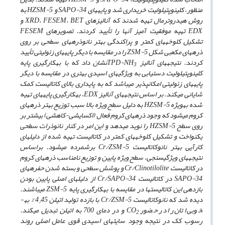
منظور، کلینوپتیلولیت خریداری شد و پایه­های SAPO-34 و HZSM-5 به
روش هیدروترمال تهیه شدند که آنالیزهای XRD، FESEM، BET و
EDX تهیه موفقیت آمیز آن­ها را تأیید کردند. تصویرهای FESEM
تشکیل کلوخه­های کم­تر و پراکندگی بهتر نانوذره­های سطحی بر روی
ذره­های مکعبی شکل ZSM-5 را در مقایسه با دیگر پایه­های زئولیتی تأیید
کردند. نتیجه­های آنالیز TPD-NH
نشان داد که با به­کارگیری پایه
3
کلینوپتیلولیت دستیابی به ویژگی­های اسیدی بهتری در مقایسه با دیگر
پایه­های زئولیتی امکان­پذیر می­باشد که به پایداری بالای کاتالیست کمک
شایانی می­کند. بر اساس نتیجه­های آنالیز EDX، به­کارگیری پایه­های تهیه
شده به­ویژه HZSM-5 به دلیل سطح ویژه بالا سبب توزیع بهتر ذره­های
کروم می­شود که وجود ذره­های کروم فعال (اکسایشی-کاهشی) بیش­تر بر
روی سطح HZSM-5 را نوید می­دهد و این امر در کنار نانوذرات سطحی
یکنواخت و تشکیل کلوخه­های کم­تر در کاتالیست تهیه شده از دلیل­های
کارآیی به­تر نانوکاتالیست Cr/ZSM-5 برشمرده می­شود. براساس
نتیجه­های ویژگی­سنجی، سطح ویژه پایین و توزیع نامناسب ذره­های کروم
در کاتالیست Cr/Clinotilolite و پوشش سطحی و بسته شدن حفره­های
SAPO-34 در کاتالیست Cr/SAPO-34 از دلیل­های اصلی پایین بودن
بازدهی این کاتالیست­ها در مقایسه با به­کارگیری پایه ZSM-5 می­باشند.
دیده شد که نانوکاتالیست Cr/ZSM-5 با بازده تولید اتیلن 4
45 % به­
/
خوبی اتان را در حضور CO
و در دمای 700 به اتیلن تبدیل می­کند.
2
رسوب کک در نتیجه وجود سایت­های اسیدی قوی عامل اصلی روند