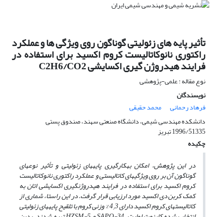
تأثیر پایه های زئولیتی گوناگون روی ویژگی ها و عملکرد
راکتوری نانوکاتالیست کروم اکسید برای استفاده در
فرایند هیدروژن گیری اکسایشی C2H6/CO2
نوع مقاله : علمی-پژوهشی
نویسندگان
فرهاد رحمانی
محمد حقیقی
دانشکده مهندسی شیمی، دانشگاه صنعتی سهند، صندوق پستی
1996/51335 تبریز
چکیده
در این پژوهش، امکان به­کارگیری پایه­های زئولیتی و تأثیر نوع­های
گوناگون آن بر روی ویژگی­های کاتالیستی و عملکرد راکتوری نانوکاتالیست
کروم اکسید برای استفاده در فرایند هیدروژن­گیری اکسایشی اتان به
کمک کربن دی اکسید مورد ارزیابی قرار گرفت. در این راستا، شماری از
کاتالیست­های کروم اکسید دارای 4
3 % وزنی کروم با تلقیح پایه­های زئولیتی
/
انتخاب شده کلینوپتیلولیت، SAPO-34 و HZSM-5 تهیه شدند. بدین