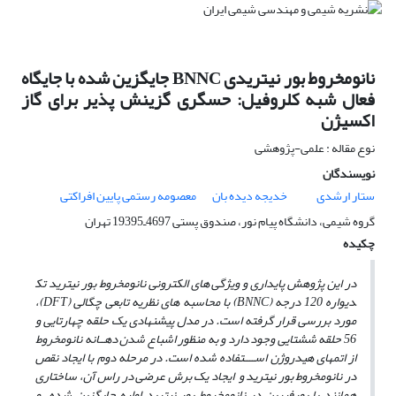
نانومخروط بور نیتریدی BNNC جایگزین شده با جایگاه
فعال شبه کلروفیل: حسگری گزینش پذیر برای گاز
اکسیژن
نوع مقاله : علمی-پژوهشی
نویسندگان
ستار ارشدی
خدیجه دیده بان
معصومه رستمی پایین افراکتی
گروه شیمی، دانشگاه پیام نور، صندوق پستی 4697ـ19395 تهران
چکیده
در این پژوهش پایداری و ویژگی­ های الکترونی نانومخروط بور نیترید تک
دیواره
120 درجه (
BNNC
) با محاسبه­ های نظریه تابعی چگالی
(
DFT
)
،
مورد بررسی قرار گرفته است. در مدل پیشنهادی یک حلقه چهارتایی و
56 حلقه شش
تایی وجود دارد و به منظور اشباع شدن دهــانه نانومخروط
از اتم
های هیدروژن اســــتفاده شده است. در مرحله دوم با ایجاد نقص
در نانومخروط بور نیترید و ایجاد یک برش عرضی در راس آن، ساختاری
همانند با پورفیرین در نانومخروط بور نیترید اولیه
جایگزین شده و