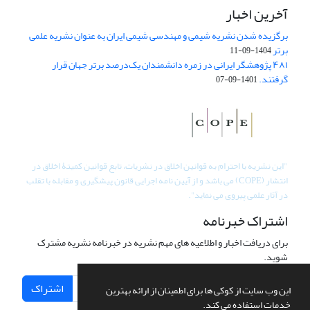
آخرین اخبار
برگزیده شدن نشریه شیمی و مهندسی شیمی ایران به عنوان نشریه علمی
برتر
1404-09-11
۴۸۱ پژوهشگر ایرانی در زمره دانشمندان یک‌درصد برتر جهان قرار
گرفتند.
1401-09-07
"
این نشریه با احترام به قوانین اخلاق در نشریات، تابع قوانین کمیتۀ اخلاق در
انتشار (COPE) می باشد و از آیین نامه اجرایی قانون پیشگیری و مقابله با تقلب
در آثار علمی پیروی می نماید".
اشتراک خبرنامه
برای دریافت اخبار و اطلاعیه های مهم نشریه در خبرنامه نشریه مشترک
شوید.
اشتراک
این وب سایت از کوکی ها برای اطمینان از ارائه بهترین
خدمات استفاده می کند.