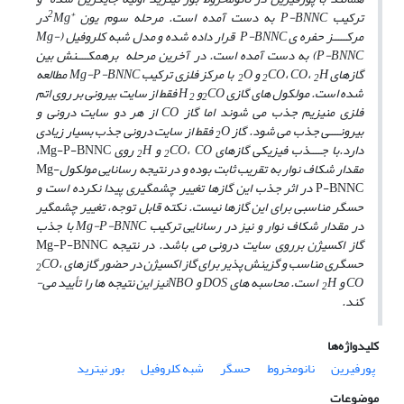
+2
ترکیب
BNNC
-
P
به دست آمده است.
مرحله سوم
یون
Mg
در
مرکـــــز حفره­ ی
P-BNNC
قرار داده­ شده و مدل شبه ­کلروفیل (
Mg-
P-BNNC
) به دست آمده است. در آخرین مرحله برهم­کــــنش بین
گازهای
H
،
CO
،
CO
و
O
با مرکز فلزی ترکیب
Mg-P-BNNC
مطالعه
2
2
2
شده است. مولکول ­های گازی
CO
و
H
فقط از سایت بیرونی بر روی اتم
2
2
فلزی منیزیم جذب می ­شوند اما گاز
CO
از هر دو سایت درونی و
بیرونــــی جذب می­ شود. گاز
O
فقط از سایت درونی جذب بسیار زیادی
2
دارد.با جــــذب فیزیکی گازهای
CO
،
CO
و
H
روی
Mg-P-BNNC
،
2
2
مقدار شکاف نوار به تقریب ثابت بوده و در نتیجه
رسانایی مولکول
­Mg-
P-BNNC
در اثر جذب این گازها تغییر چشمگیری پیدا نکرده
است و
حسگر مناسبی برای این گازها نیست. نکته قابل توجه، تغییر چشمگیر
در مقدار شکاف نوار و نیز در رسانایی ترکیب
Mg-P-BNNC
با جذب
گاز اکسیژن برروی سایت درونی می ­باشد. در نتیجه
Mg-P-BNNC
حسگری مناسب و گزینش پذیر برای گاز اکسیژن در حضور گازهای
،
CO
2
CO
و
H
است. محاسبه­ های
DOS
و
NBO
نیز این نتیجه ­ها را تأیید می­
2
کند.
کلیدواژه‌ها
پورفیرین
نانومخروط
حسگر
شبه کلروفیل
بور نیترید
موضوعات