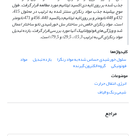
جذب شده بر روی لایه دی اکسید تیتانیم مورد مطالعه قرار گرفت. طول
موج بیشینه جذب مواد رنگزای سنتز شده به ترتیب در محلول 415،
432 و 448 نانومتر و بر روی لایه تیتانیم دی­اکسید 440، 456 و 471 نانومتر
است. مواد رنگزای خالص در ساختار سل خورشیدی نانو ساختار اعمال
شد و ویژگی­ های فوتوولتاییک آن­ها مورد بررسی قرار گرفت. بازده تبدیل
مواد رنگزای آلی به ترتیب 15
3%، 29
5% و 79
5% است.
/
/
/
کلیدواژه‌ها
سلول خورشیدی حساس شده به مواد رنگزا
بازده تبدیل
مواد
فوتونیکی
گروه الکترون گیرنده
موضوعات
انرژی، انتقال حرارت
شیمی رنگ و الیاف
مراجع