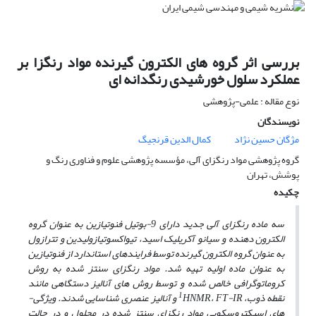
بررسی اثر گروه های الکترون گیرنده مواد رنگزا بر
عملکرد سلول خورشیدی رنگدانه ای
نوع مقاله : علمی-پژوهشی
نویسندگان
مژگان حسین نژاد
کمال الدین قرنجیگ
گروه پژوهشی مواد رنگزای آلی، مؤسسه پژوهشی علوم و فناوری رنگ و
پوشش، تهران
چکیده
سه ماده رنگزای آلی جدید دارای 9-بوتیل فنوتیازین به عنوان گروه
الکترون دهنده و سیانو آکریلیک اسید،
تیواکسوتیازولیدین و تترازول
به عنوان گروه الکترون گیرنده توسط فرایندهای استاندارد از فنوتیازین
به عنوان ماده اولیه تهیه شد. مواد رنگزای سنتز شده به روش
کروماتوگرافی خالص ­شده و توسط روش­ های آنالیز دستگاهی مانند
1
نقطه ذوب،
FT-IR
،
HNMR
و آنالیز عنصری شناسایی شدند. ویژگی­
های اسپکتروسکوپی مواد رنگزای سنتز شده در محلول و در حالت