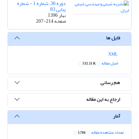
دوره 36، شماره 1 - شماره
پیاپی 83
بهار 1396
صفحه
207-214
فایل ها
XML
اصل مقاله
532.11 K
هم رسانی
ارجاع به این مقاله
آمار
تعداد مشاهده مقاله
1,706