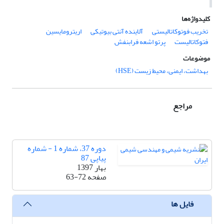
کلیدواژه‌ها
تخریب فوتوکاتالیستی
آلاینده آنتی بیوتیکی
اریترومایسین
فتوکاتالیست
پرتو اشعه فرابنفش
موضوعات
بهداشت، ایمنی، محیط زیست (HSE)
مراجع
دوره 37، شماره 1 - شماره
پیاپی 87
بهار 1397
صفحه
63-72
فایل ها