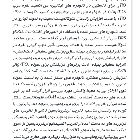
TiO
، برای نخستین بار نانوذره­ های تیتانیوم دی اکسید نقره دوپ
2
(
Ag/TiO
)
از نانوذره­ های تجاری تیتانیوم دی کسید دگوسا (
P25-
2
2
TiO
)
با هدف افزایش راندمان فتوکاتالیست نسبت به نمونه تجاری در
تخریب آلاینده آنتی­بیوتیکی اریترومایسین از روش رسوب نوری سنتز
شد. نانوذره­ های سنتز شده با استفاده از آنالیزهای
FE-SEM
،
XRD
و
DRS
پس از شناسایی مورد پژوهش قرار گرفته است. سپس عملکرد
فتوکاتالیست سنتز شده با هدف بررسی تأثیر دوپ کردن
نقره در
ساختار تیتانیا و با رویکرد بهینه­ سازی پارامترهای عملیاتی، تحت تابش ­
های فرابنفش مورد ارزیابی قرار گرفت.
میزان تخریب اریترومایسین در
شرایط عملیاتی بهینه، تحت پرتوهای فرابنفش برای نمونه
،
Ag/TiO
2
8/76 % و برای نمونه تجاری
برابر با 6/40 % به­ دست آمد که این امر
افزایش راندمان عملکرد نانوذره­ های سنتز شده را به نسبت نمونه
تجاری به
خوبی نشان می ­دهد. افزون بر این، اثر افزودن اکسیدکننده
قوی
H
O
نیز به محیط واکنش مورد بررسی قرار گرفت که بر طبق
2
2
نتیجه­ های به­ دست آمده، در غلظت بهینه
H
O
، فتوکاتالیست سنتز
2
2
شده میزان تخریبی3/89 %
را برای اریترومایسین نتیجه داد.
بنابراین، با
توجه به راندمان مناسب
تخریب اریترومایسین ناشی از نانوذره­ های
سنتز شده در این پژوهش از یک سو و ناچیز بودن
فعالیت آنتی بیوتیکی
فراورده­ های به دست آمده از تخریب اکسیداتیو اریترومایسین از سوی
دیگر، استفاده از نانوذره­ های
Ag/TiO
در تصفیه پساب دارای آلاینده­ ی
2
آنتی بیوتیکی اریترومایسین، به عنوان یک رویکرد نوین مطرح می ­باشد.