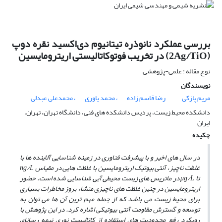
بررسی عملکرد نانوذره تیتانیوم دی‌اکسید نقره دوپ
(2Ag/TiO) در تخریب فوتوکاتالیستی اریترومایسین
نوع مقاله : علمی-پژوهشی
نویسندگان
مریم پازکی
رضا قاسم زاده
، محمد یاوری
، محمدعلی عبدلی
دانشکده محیط زیست، پردیس دانشکده های فنی، دانشگاه تهران، تهران،
ایران
چکیده
در سال­ های اخیر و با پیشرفت فناوری در زمینه شناسایی آلاینده­ ها با
غلظت ناچیز، آنتی بیوتیک اریترومایسین
با غلظت­ هایی در مقیاس
ng/L
تا
μg/L
در ماتریس­ های زیست محیطی آبی شناسایی شده است. حضور
اریترومایسین در چنین
غلظت­ های ناچیزی منشاء بروز مخاطرات بسیاری
برای محیط زیست می ­باشد که از جمله مهم­ ترین آن­ ها می­ توان به
توسعه و گسترش مقاومت آنتی­ بیوتیکی اشاره کرد. در این پژوهش با
رویکرد رفع محدودیت­ های استفاده از کاتالیست نوری نیمه رسانای