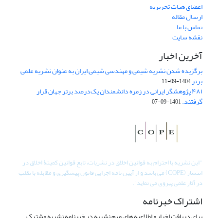
اعضای هیات تحریریه
ارسال مقاله
تماس با ما
نقشه سایت
آخرین اخبار
برگزیده شدن نشریه شیمی و مهندسی شیمی ایران به عنوان نشریه علمی
برتر
1404-09-11
۴۸۱ پژوهشگر ایرانی در زمره دانشمندان یک‌درصد برتر جهان قرار
گرفتند.
1401-09-07
"
این نشریه با احترام به قوانین اخلاق در نشریات، تابع قوانین کمیتۀ اخلاق در
انتشار (COPE) می باشد و از آیین نامه اجرایی قانون پیشگیری و مقابله با تقلب
در آثار علمی پیروی می نماید".
اشتراک خبرنامه
برای دریافت اخبار و اطلاعیه های مهم نشریه در خبرنامه نشریه مشترک