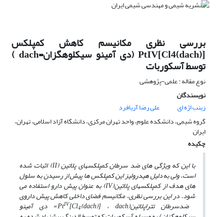
بررسی نظری مکانیسم کاهش کمپلکس
[(PtIV[Cl4(dach (دی آمینو سیکلوهگزان=dach )
توسط آسکوربات
نوع مقاله : علمی-پژوهشی
نویسندگان
زینب اژه ای
علی رضا آریافرد
گروه شیمی، دانشکده علوم، واحد تهران مرکزی، دانشگاه آزاد اسلامی، تهران،
ایران
چکیده
با این که ویژگی های ضد سرطان کمپلکس­های پلاتین (II) اثبات شده
است، ولی به دلیل هیدرولیز این کمپلکس ­ها پیش از رسیدن به سلول
های هدف از کمپلکس­های پلاتین(IV) به عنوان پیش دارو استفاده می
شود. در این بررسی نظری، مکانیسم فضای داخلی کاهش پیش داروی
IV
ضدسرطان تتراپلاتین(Pt
[Cl
(dach)] ، dach = دی آمینو
4
سیکلوهگزان) به وسیله آسکوربات که توسط الدینگ پیشنهاد شده به