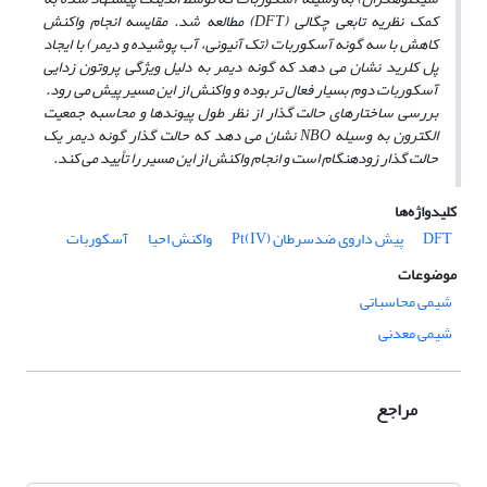
کمک نظریه تابعی چگالی (DFT) مطالعه شد. مقایسه انجام واکنش
کاهش با سه گونه آسکوربات (تک آنیونی، آب پوشیده و دیمر) با ایجاد
پل کلرید نشان می دهد که گونه دیمر به دلیل ویژگی پروتون زدایی
آسکوربات دوم بسیار فعال تر بوده و واکنش از این مسیر پیش می رود.
بررسی ساختارهای حالت گذار از نظر طول پیوندها و محاسبه جمعیت
الکترون به وسیله NBO نشان می­ دهد که حالت گذار گونه دیمر یک
حالت گذار زودهنگام است و انجام واکنش از این مسیر را تأیید می­ کند.
کلیدواژه‌ها
DFT
پیش داروی ضدسرطان Pt(IV)
واکنش احیا
آسکوربات
موضوعات
شیمی محاسباتی
شیمی معدنی
مراجع