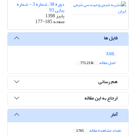
دوره 38، شماره 3 - شماره
پیاپی 93
پاییز 1398
صفحه
177-185
فایل ها
XML
اصل مقاله
775.23 K
هم رسانی
ارجاع به این مقاله
آمار
تعداد مشاهده مقاله
1,765