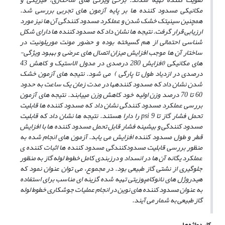
مکانیکی مسدود کننده­ ها
بر پایه آزمون ­های تجربی بررسی شد.
همچنین سینیتک خشک شدن و عملکرد مسدود کنندگی آن­ ها نیز مورد
ارزیابی قرار گرفت. نتیجه­ ها نشان داد که مسدود کننده­ ها دارای شکل
شناسی احتمالی از هم گسیخته بوده و حضور مونت موریلونیت در
ساختار آن­ ها موجب افزایش میزان اتصال­ های عرضی و بهبود ویژگی­
های مکانیکی (افزایش 280 درصدی در مدول الاستیک و کاهش 43
درصدی در ازدیاد طول تا پارگی ) می­ شود. نتیجه­ های
آزمون خشک
شدن نشان داد که مسدود کننده­ها در مدت زمان یک ساعت به حدود
60 تا 70 درصد وزن اولیه خود
کاهش وزن می­یابند. نتیجه­ های آزمون
بررسی عملکرد مسدود کنندگی نشان داد که مسدود کننده­ ها قابلیت
تحمل
فشار گاز تا
psi
9 را دارا هستند. نتیجه­ ها نشان داد که قابلیت
مسدود کنندگی و بیشینه فشار قابل تحمل مسدود کننده­ ها
با افزایش
قطر و طول مسدود کننده افزایش می ­یابد. آزمون ­های انجام شده به
منظور بررسی قابلیت مسدودکنندگی مسدود کننده­ ها اثبات کننده ­ی
عملکرد یگانه آن­ ها در انسداد و درزبندی کامل خطوط لوله گاز به منظور
جلوگیری از نشتی گاز طبیعی بود. در مجموع، می ­توان عنوان نمود که
هیدروژل­ های نانوکامپوزیتی تهیه شده گزینه ­ای مناسب برای استفاده
به عنوان مسدود کننده ­های نوین در انجام عملیات جوشکاری خطوط لوله
گاز طبیعی به شمار می ­آیند.
کلیدواژه‌ها