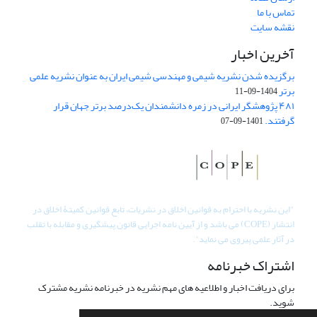
تماس با ما
نقشه سایت
آخرین اخبار
برگزیده شدن نشریه شیمی و مهندسی شیمی ایران به عنوان نشریه علمی
برتر
1404-09-11
۴۸۱ پژوهشگر ایرانی در زمره دانشمندان یک‌درصد برتر جهان قرار
گرفتند.
1401-09-07
"
این نشریه با احترام به قوانین اخلاق در نشریات، تابع قوانین کمیتۀ اخلاق در
انتشار (COPE) می باشد و از آیین نامه اجرایی قانون پیشگیری و مقابله با تقلب
در آثار علمی پیروی می نماید".
اشتراک خبرنامه
برای دریافت اخبار و اطلاعیه های مهم نشریه در خبرنامه نشریه مشترک
شوید.