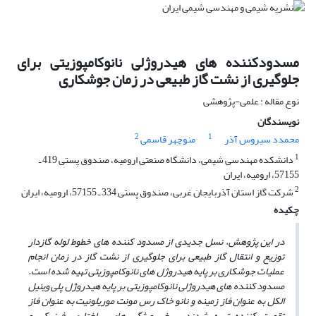
مسدودکننده های هیدروژلی نانوکامپوزیتی برای
جلوگیری از نشت گاز طبیعی در زمان جوشکاری
نوع مقاله : علمی-پژوهشی
نویسندگان
2
1
محمدد سیروس آذر
منوچهر قاسمی
1
دانشکده مهندسی شیمی، دانشگاه صنعتی ارومیه، صندوق پستی 419 ـ
57155، ارومیه، ایران
2
شرکت گاز استان آذربایجان غربی، صندوق پستی 334 ـ 57155، ارومیه، ایران
چکیده
در این پژوهش، نسل جدیدی از مسدود کننده­ های خطوط لوله گازدار
توزیع و انتقال گاز طبیعی برای جلوگیری از نشت گاز در زمان انجام
عملیات جوشکاری بر پایه هیدروژل­ های نانوکامپوزیتی تهیه شده است.
مسدود کننده­ های هیدروژلی نانوکامپوزیتی بر پایه هیدروژل پلی وینیل
الکل به عنوان فاز زمینه و نانو خاک رس
مونت موریلونیت به عنوان فاز
تقویت کننده تهیه شدند. برخی ویژگی­ های ساختاری، فیزیکی و