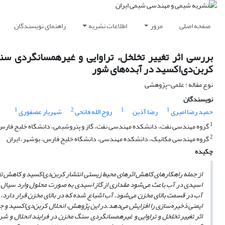
صفحه اصلی
مرور
اطلاعات نشریه
راهنمای نویسندگان
بررسی اثر تغییر تخلخل، تراوایی و غیرهمسانگردی سن
کربن‌دی‌اکسید در آبده‌های شور
نوع مقاله : علمی-پژوهشی
نویسندگان
1
2
1
1
حمید رضا امیری
رضا آذین
روح الله فاتحی
شهریار عصفوری
1
گروه مهندسی نفت، دانشکده مهندسی نفت، گاز و پتروشیمی، دانشگاه خلیج فارس،
2
گروه مهندسی مکانیک، دانشکده مهندسی، دانشگاه خلیج فارس، بوشهر، ایران
چکیده
از جمله راهکار‌های کاهش اثرهای محیط زیستی انتشار کربن‌دی‌اکسید و کاهش ت
اسیدی در آب باعث می‌‌شود مقداری از گاز اسیدی به صورت محلول وارد سیال 
آب در قسمت بالای مخزن می‌شود. آب اشباع شده که در بالای مخزن قرار دارد، 
ایمنی ذخیره‌سازی را افزایش می‌دهد.
در این پژوهش، انحلال کربن‌دی‌اکسید و جا 
اثر تغییر تخلخل و تراوایی و غیرهمسانگردی سنگ مخزن در فرایند انحلال و شروع