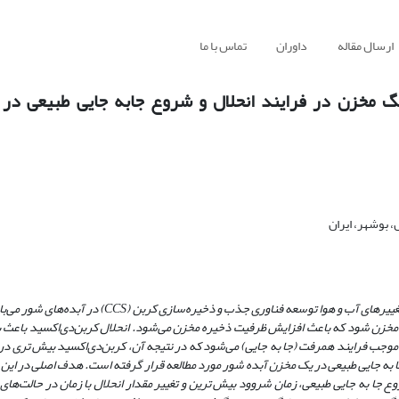
ارسال مقاله
داوران
تماس با ما
گ مخزن در فرایند انحلال و شروع جابه جایی طبیعی در 
 بوشهر، ایران
غییرهای آب و هوا توسعه فناوری جذب و ذخیره‌سازی کربن (
CCS
) در آبده‌های شور می‌با
مخزن شود که باعث افزایش ظرفیت ذخیره مخزن می‌شود. انحلال کربن‌دی‌اکسید باعث با
موجب فرایند همرفت (جا به­ جایی) می‌شود که در نتیجه آن، کربن‌دی‌اکسید بیش ­تری د
به­ جایی طبیعی
در یک مخزن آبده شور مورد مطالعه قرار گرفته است. هدف اصلی در این 
 جا به­ جایی طبیعی، زمان شروود بیش ­ترین و تغییر مقدار انحلال با زمان در حالت‌ها