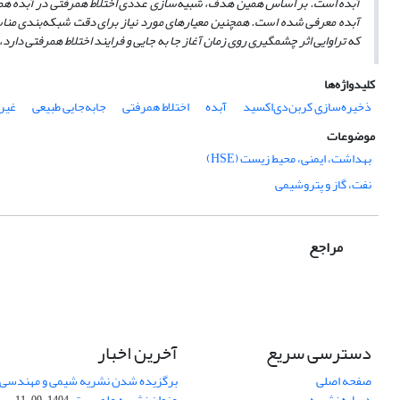
آبده است. بر اساس همین هدف، شبیه‌سازی عددی اختلاط همرفتی در آبده همگ
آبده معرفی شده است. همچنین معیارهای مورد نیاز برای دقت شبکه‌بندی من
که تراوایی اثر چشمگیری
روی زمان آغاز جا به­ جایی و
فرایند اختلاط همرفتی دارد، 
کلیدواژه‌ها
ذخیره‌سازی کربن‌دی‌اکسید
آبده
اختلاط همرفتی
جابه‌جایی طبیعی
غیر
موضوعات
بهداشت، ایمنی، محیط زیست (HSE)
نفت، گاز و پتروشیمی
مراجع
دسترسی سریع
آخرین اخبار
صفحه اصلی
برگزیده شدن نشریه شیمی و مهندسی ش
درباره نشریه
عنوان نشریه علمی برتر