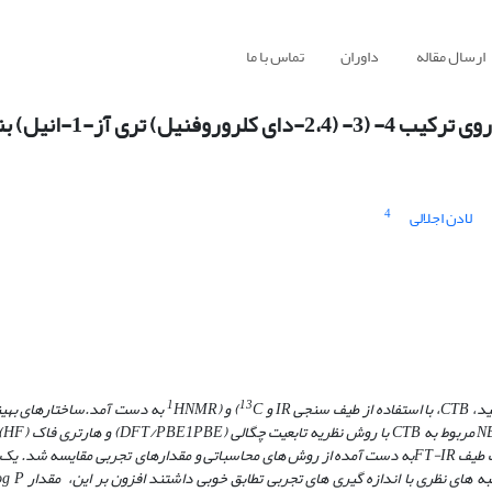
ارسال مقاله
داوران
تماس با ما
4
لادن اجلالی
1
13
ید،
CTB
،
با استفاده از طیف سنجی
IR
و
C)
و
(
NMR
H
به ­دست آمد.
ساختارهای بهی
N
مربوط به
CTB
با روش­ نظریه تابعیت چگالی
(
DFT/PBE1PBE
)
و هارتری فاک
(HF)
طیف
FT-IR
به­ دست آمده از روش­ های محاسباتی و مقدارهای تجربی مقایسه شد. یک 
­ های نظری با اندازه گیری­ های تجربی تطابق خوبی داشتند افزون بر این، مقدار
og P