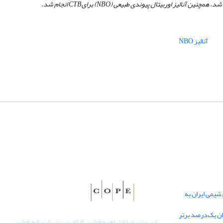
شد. همچنین آنالیز
اوربیتال پیوندی طبیعی (
NBO
)
برای
CTB
انجام شد.
آنالیز NBO
یمی ایران به
دان یک‌درصد برتر
"
این نشریه با احترام به قوانین اخلاق در نشریات، تابع قوانین