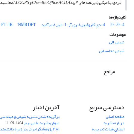
ترمودینامیکی با برنامه­ های
ChemBioOffice
ACD/LogP
,
و
ALOGPS
محاسبه 
کلیدواژه‌ها
4- (3- (2
4-دی کلروفنیل) تری آز-1-انیل) بنزآمید
DFT
NMR
FT-IR
موضوعات
شیمی آلی
شیمی محاسباتی
مراجع
دسترسی سریع
آخرین اخبار
صفحه اصلی
برگزیده شدن نشریه شیمی و مهندسی ش
درباره نشریه
عنوان نشریه علمی برتر
1404-09-11
اعضای هیات تحریریه
۴۸۱ پژوهشگر ایرانی در زمره دانشمن