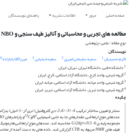
صفحه اصلی
مرور
اطلاعات نشریه
راهنمای نویسندگان
مطالعه های تجربی و محاسباتی و آنالیز طیف سنجی و NBO روی ترکیب 4- (3- (2،4-دای کلروروفنیل) تری آز-1-انیل) بنزآمید
نوع مقاله : علمی-پژوهشی
نویسندگان
4
3
2
1
اکرم حسینیان
سمیه سلیمانی امیری
سعیده یحیایی
میرزاآقا بابازاده
1
دانشکده فنی، دانشگاه تهران، تهران، ایران
2
گروه شیمی، واحد کرج، دانشگاه آزاد اسلامی، کرج، ایران
3
گروه شیمی، واحد میانه، دانشگاه آزاد اسلامی، میانه، ایران
4
گروه شیمی، واحد تبریز، دانشگاه آزاد اسلامی، تبریز، ایران
چکیده
سنتز و تعیین ساختار ترکیب
4- (3- (2،4
-
دی کلروفنیل) تری آز
-1-
انیل) بنزآم
13
1
عددهای موج ارتعاشی، مقدارهای جا به­ جایی شیمیایی
H
و
C
و پارامترهای
BO
مجموعه پایه­ ی
6-311+G(2d,p)
محاسبه شد. عددهای موج ارتعاشی هارمونیک
طیف­ های
NMR
مربوط به
CTB
گزارش شد. داده­ های به­ دست آمده از محاسبه