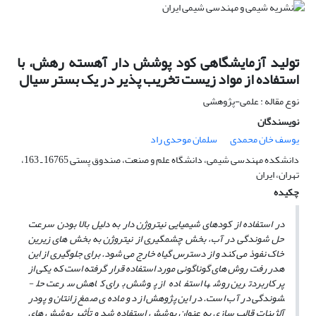
تولید آزمایشگاهی کود پوشش دار آهسته رهش، با
استفاده از مواد زیست تخریب پذیر در یک بستر سیال
نوع مقاله : علمی-پژوهشی
نویسندگان
یوسف خان محمدی
سلمان موحدی راد
دانشکده مهندسی شیمی، دانشگاه علم و صنعت، صندوق پستی 16765 ـ 163،
تهران، ایران
چکیده
در استفاده از کودهای شیمیایی نیتروژن دار به دلیل بالا بودن سرعت
حل شوندگی در آب، بخش چشمگیری از نیتروژن به بخش­ های زیرین
خاک نفوذ می ­کند و از دسترس گیاه خارج می­ شود. برای جلوگیری از این
هدر رفت روش ­های گوناگونی مورد استفاده قرار گرفته است که یکی از
پر کاربردترین روش­ها استفاده از پوشش برای کاهش سرعت حل­
شوندگی در آب است. در این پژوهش از دو ماده ­ی صمغ زانتان­ و پودر
آلژینات قالب ­سازی به عنوان پوشش استفاده شد و تأثیر پوشش ­های