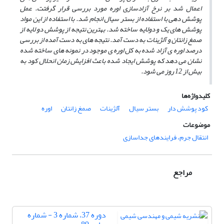
اعمال شد بر نرخ آزاد­سازی اوره مورد بررسی قرار گرفتت. عمل
پوشش دهی با استفاده از بستر سیال انجام شد. با استفاده از این مواد
پوشش ­های یک و دولایه ساخته شد. بهترین نتیجه از پوشش دو لایه از
صمغ زانتان­ و آلژینات به دست آمد. نتیجه ­های به دست آمده از بررسی
درصد اوره ­ی آزاد شده به کل اوره ­ی موجود در نمونه های ساخته شده
نشان می ­دهد که پوشش ایجاد شده باعث افزایش زمان انحلال کود به
بیش از 12 روز می­ شود.
کلیدواژه‌ها
کود پوشش دار
بستر سیال
آلژینات
صمغ زانتان
اوره
موضوعات
انتقال جرم، فرایندهای جداسازی
مراجع
دوره 37، شماره 3 - شماره