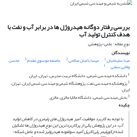
بررسی رفتار دوگانه هیدروژل ها در برابر آب و نفت با
هدف کنترل تولید آب
نوع مقاله : علمی-پژوهشی
نویسندگان
3
2
1
مینا سلیمانیان
مهسا باغبان صالحی
عاصفه موسوی مقدم
محسن
1
وفایی سفتی
1
دانشکده مهندسی شیمی، دانشگاه تربیت مدرس، تهران، ایران
2
پژوهشکده مهندسی نفت، پژوهشگاه شیمی و مهندسی شیمی ایران، تهران،
ایران
3
بخش مهندسی شیمی، دانشگاه مالایا مالزی، مالزی
چکیده
با توجه به کاربرد موفقیت ­آمیز هیدروژل­ های پلیمری در کاهش تولید
آب، در این پژوهش یکی از پرکاربرد­ترین این نوع هیدروژل­ ها تشکیل
شده ازکوپلیمر پلی اکریل آمید سولفونه هیدرولیز شده و عامل شبکه­