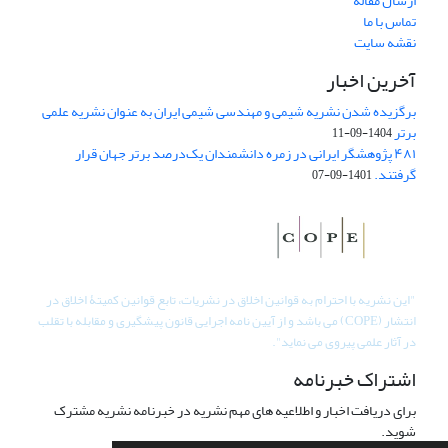
ارسال مقاله
تماس با ما
نقشه سایت
آخرین اخبار
برگزیده شدن نشریه شیمی و مهندسی شیمی ایران به عنوان نشریه علمی
برتر
1404-09-11
۴۸۱ پژوهشگر ایرانی در زمره دانشمندان یک‌درصد برتر جهان قرار
گرفتند.
1401-09-07
"
این نشریه با احترام به قوانین اخلاق در نشریات، تابع قوانین کمیتۀ اخلاق در
انتشار (COPE) می باشد و از آیین نامه اجرایی قانون پیشگیری و مقابله با تقلب
در آثار علمی پیروی می نماید".
اشتراک خبرنامه
برای دریافت اخبار و اطلاعیه های مهم نشریه در خبرنامه نشریه مشترک
شوید.