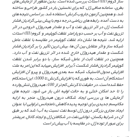
ساز کروم (III)
استات
بررسی شده است. بدین منظور از آزمایش­ های
بطری، سامانه صافی ژل، که برای نخستین بار در کشور طراحی و ساخته
شد، و همچنین آزمون جاروب کرنش استفاده شد. بر اساس نتیجه­ های
به دست آمده، رابطه ­های ریاضی درجه دوم با پیش بینی گرادیان فشار
شکست ژل در اثر تزریق نفت و آب و مقدار هیدروژل خروجی در اثر
تزریق نفت و آب بر حسب دو پارامتر غلظت کوپلیمر و کروم (III) استات
ارایه شد. نتیجه­ ها نشان داد غلظت کوپلیمر در مقایسه با غلظت عامل
شبکه­ ساز و اثر متقابل بین آن­ ها، بیش­ ترین تأثیر را بر گرادیان فشار
شکست و مقدار هیدروژل خارج شده در اثر تزریق نفت و آب دارد.
همچنین در غلظت ثابت از عامل شبکه ­ساز، با دو برابر شدن غلظت
کوپلیمر گرادیان فشار شکست 5 برابر افزایش می­یابد که این امر به علت
افزایش مدول الاستیک شبکه سه بعدی هیدروژل و پیرو آن افزایش
استحکام آن است. به طوری که با افزایش کرنش
تا 1000% این استحکام
حفظ شده است. در حقیقت تا کرنش کم ­تر از 100% هیدروژل تنش وارده
را تا حد امکان خنثی
و به حالت اولیه ­اش باز می ­شود. نتیجه­ های
آزمایش ­ها ی بررسی ایجاد شکاف درون هیدروژل، منجر به ارایه
مکانیسم جدیدی برای توجیه پدیده کاهش نامتجانس تراوایی (با عنوان
ایجاد مجاری بزرگ­تر درون ژل توسط نفت نسبت به آب) شد که بر طبق
آن در شرایط یکسان، توانایی نفت در شکافتن ژل و ایجاد کانال عریض­تر
برای عبور از توده ژل، در مقایسه با آب بیش تر است