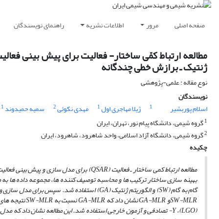
صفحه اصلی
مرور
اطلاعات نشریه
راهنمای نویسندگان
ژنتیک ـ برازش خطی چندگانه
نوع مقاله : علمی-پژوهشی
نویسندگان
1
2
1
1
اسلام پوربشیر
ژیلا مهاجری اول
مهدی نکوئی
سمیه حمیدوند
1
گروه شیمی، دانشگاه پیام نور، تهران، ایران
2
گروه شیمی، دانشگاه آزاد اسلامی، واحد شاهرود، شاهرود، ایران
چکیده
مطالعه ارتباط کمی ساختار ـ فعالیت
(QSAR)
برای مد­ل­ سازی و پیش­ بینی فعال
بهینه سازی ساختار ترکیب­ ها و محاسبه توصیف کننده ­ها، مجموعه داده ­ها 
گام به گام
(SW)
و الگوریتم ژنتیک
(GA)
استفاده شد. سپس برای مدل­ سازی و پ
SW-MLR
و
GA-MLR
نشان داد که
GA-MLR
نسبت به
SW-MLR
نتیجه­ ها
(LGO)
،
Y
- تصادفی و آزمون خارجی استفاده شد. این مطالعه نشان داد که مدل