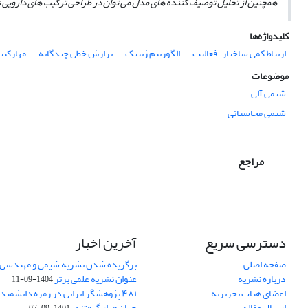
همچنین از تحلیل توصیف کننده­ های مدل می­ توان در طراحی ترکیب ­های دارویی 
کلیدواژه‌ها
ارتباط کمی ساختار ـ فعالیت
الگوریتم ژنتیک
برازش خطی چندگانه
مهارکننده
موضوعات
شیمی آلی
شیمی محاسباتی
مراجع
دسترسی سریع
آخرین اخبار
صفحه اصلی
برگزیده شدن نشریه شیمی و مهندسی ش
درباره نشریه
عنوان نشریه علمی برتر
1404-09-11
اعضای هیات تحریریه
۴۸۱ پژوهشگر ایرانی در زمره دانشمن
ارسال مقاله
جهان قرار گرفتند.