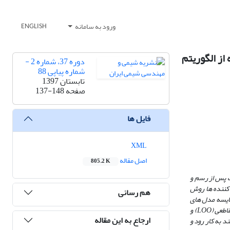
ورود به سامانه
ENGLISH
ریدین با استفاده از الگوریتم
دوره 37، شماره 2 -
شماره پیاپی 88
تابستان 1397
صفحه
137-148
فایل ها
XML
اصل مقاله
805.2 K
ت پس از رسم و
کننده­ ها روش
هم رسانی
یسه مدل­ های
قاطعی
(LOO)
و
ارجاع به این مقاله
نند
به کار رود و