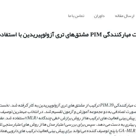
ارسال مقاله
داوران
تماس با ما
مطالعه ارتباط کمّی ساختار- فعالیت برای پیش بینی فعالیت مهارکنندگی PIM مشتق‌های تری آزولوپی
یت مهارکنندگی
PIM
،39 ترکیب از مشتق­ های تری آزولوپیریدین به کار گرفته شد. نخس
به­ صورت تصادفی به دو مجموعه آموزش و آزمون تقسیم شد. در انتخاب مهم­ترین توصیف 
یش­ بینی فعالیت های ترکیب ­ها از روش برازش خطی چندگانه
(MLR)
استفاده شد. مقا
ی بهتری به­ دست می­ دهد. سپس برای بررسی اعتبار مدل ­ها از روش ­های اعتبارسنجی ت
GA-MLR
با پنج توصیف کننده می­ تواند برای پیش ­بینی فعالیت ترکیب­ های دارویی هما