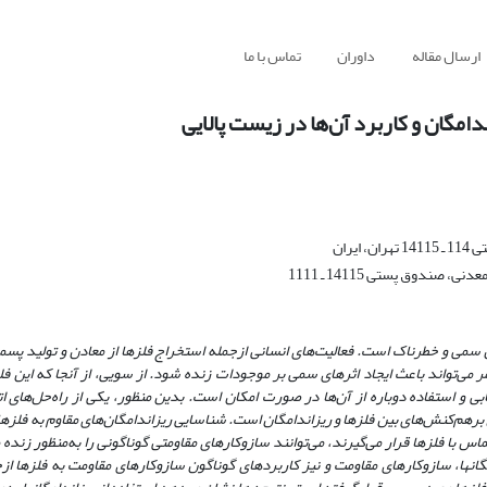
ارسال مقاله
داوران
تماس با ما
مگان و کاربرد آن‌ها در زیست پالایی
ران
دوق پستی 14115 ـ 1111
ن سمی و خطرناک است. فعالیت‌های انسانی ازجمله استخراج فلزها از معادن و تولید پس
‌تواند باعث ایجاد اثرهای سمی بر موجودات زنده شود. از سویی، از آنجا که این فلز
یابی و استفاده دوباره از آن‌ها در صورت امکان است. بدین منظور، یکی از راه‌حل‌های 
برهم‌کنش‌های بین فلزها و ریزاندامگان است. شناسایى ریزاندامگان‌های مقاوم به فلزه
اس با فلزها قرار می‌گیرند، می‌توانند سازوکارهای مقاومتی گوناگونی را به‌منظور زنده
دارای فلزها اتخاذ کنند. در این مقاله اثرهای فلزهای سنگین سمی بر ریزاندامگان‎ها، سازوکارهای مقاومت و نیز کاربردهای گوناگون سازوکار‌های مقاومت