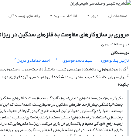
صفحه اصلی
مرور
اطلاعات نشریه
راهنمای نویسندگان
مروری بر سازوکارهای مقاومت به فلزهای سنگین در ریزاندا
نوع مقاله : مروری
نویسندگان
2
1
1
نازنین بهاءلو هوره
سید محمد موسوی
احمد خدادادی دربان
1
گروه بیوتکنولوژی، دانشکده مهندسی شیمی، دانشگاه تربیت مدرس، صندوق پستی 114 ـ 14115 تهران، ای
2
ایران، تهران، دانشگاه تربیت مدرس، دانشکده فنی و مهندسی، گروه فراوری مواد معدنی، صن
چکیده
یکی از مهم‌ترین مسئله ­های دنیای امروز، آلودگی محیط‌زیست با فلزهای سنگی
باعث انباشتگی بیش‌ازحد فلزهای سنگین در محیط‌زیست شده است که این امر می
نیستند، تنها راه پاک‌سازی محیط از این فلزها، خارج کردن آن‌ها از محیط، باز
پاک‌سازی، استفاده از فرایندهای زیستی است. فرایند پاک­سازی زیستی بر اساس 
زمینه رفع آلودگى محیط و پاک‌سازی آن بازی می‌کند. ریزاندامگان‌هایی که در تم