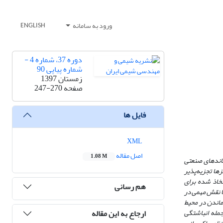
ورود به سامانه
ENGLISH
دوره 37، شماره 4 -
شماره پیاپی 90
زمستان 1397
صفحه
247-270
فایل ها
XML
اصل مقاله
1.08 M
ماندهای صنعتی
ها تجزیه‌پذیر
اتخاذ شده برای
هم رسانی
ا نقش مهمى در
 ماندن در محیط
ارجاع به این مقاله
 به فلزها ازجمله انباشتگی