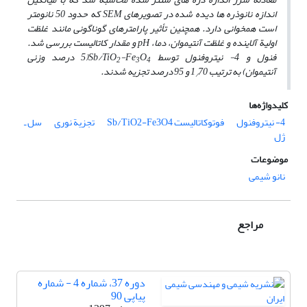
اندازه نانوذره­ ها دیده شده در تصویرهای SEM که حدود 50 نانومتر
است همخوانی دارد. همچنین تأثیر پارامتر­های گوناگونی مانند غلظت
اولیة آلاینده و غلظت آنتیموان، دما، pH و مقدار کاتالیست بررسی شد.
فنول و 4- نیتروفنول توسط Sb/TiO
O
-Fe
(5 درصد وزنی
2
3
4
آنتیموان) به ترتیب 1
70 و 95 درصد تجزیه شدند.
/
کلیدواژه‌ها
4- نیتروفنول
فوتوکاتالیست Sb/TiO2-Fe3O4
تجزیة نوری
سل ـ
ژل
موضوعات
نانو شیمی
مراجع
دوره 37، شماره 4 - شماره
پیاپی 90