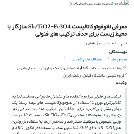
معرفی نانوفوتوکاتالیست Sb/TiO2-Fe3O4 سازگار با
محیط زیست برای حذف ترکیب های فنولی
نوع مقاله : علمی-پژوهشی
نویسندگان
2
1
مریم چمنی
عبدالله فلاح شجاعی
1
گروه محیط زیست، دانشگاه آزاد اسلامی، واحد تهران غرب، تهران، ایران
2
گروه شیمی، دانشگاه گیلان، رشت، ایران
چکیده
ترکیب ­های فنولی در زمره آلاینده ­های متداول منابع آبی هستند.
تجزیة
کاتالیزگری نوری با استفاده از نانوفوتوکاتالیست ­های نیمه رسانا یک
روش مؤثر و پرکاربرد برای حذف این ترکیب ­ها است. در این کار
پژوهشی، نانوفوتوکاتالیست­­های Sb/TiO
O
-Fe
با صفر تا 10 درصد
2
3
4
وزنی آنتیموان با موفقیت سنتز شد و ساختار آن­ ها با استفاده از روش­
های,FT-IR XRD و SEM شناسایی شد. با استفاده از الگوی XRD و
معادلة شرر اندازة ذره­ های سنتز شده محاسبه شد که با میانگین