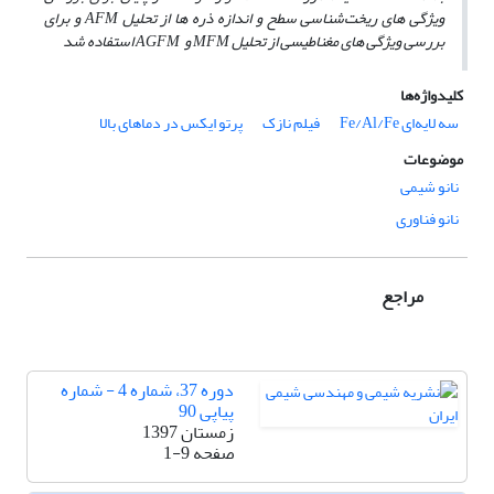
ویژگی ­های ریخت‌شناسی سطح و اندازه ذره­ ها از تحلیل AFM و برای
بررسی ویژگی­ های مغناطیسی از تحلیل MFM و AGFM استفاده شد
کلیدواژه‌ها
سه لایه‌ای Fe/Al/Fe
فیلم نازک
پرتو ایکس در دماهای بالا
موضوعات
نانو شیمی
نانو فناوری
مراجع
دوره 37، شماره 4 - شماره
پیاپی 90
زمستان 1397
صفحه
1-9