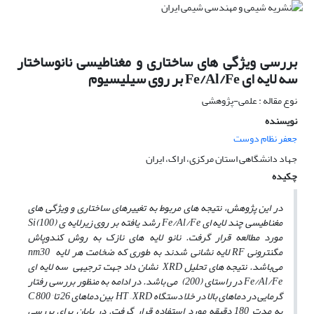
بررسی ویژگی های ساختاری و مغناطیسی نانوساختار
سه لایه ای Fe/Al/Fe بر روی سیلیسیوم
نوع مقاله : علمی-پژوهشی
نویسنده
جعفر نظام دوست
جهاد دانشگاهی استان مرکزی، اراک، ایران
چکیده
در این پژوهش، نتیجه­ های مربوط به تغییرهای ساختاری و ویژگی­ های
مغناطیسی چند لایه ­ای Fe/Al/Fe رشد یافته بر روی زیرلایه ی Si(100)
مورد مطالعه قرار گرفت. نانو لایه های نازک به روش کندوپاش
مگنترونی RF
لایه نشانی شدند به طوری که ضخامت هر لایه nm30
می‌باشد. نتیجه­ های تحلیل XRD نشان داد جهت ترجیهی سه لایه ای
Fe/Al/Fe در راستای (200) می باشد. در ادامه به­ منظور بررسی رفتار
گرمایی در دماهای بالا در خلا دستگاه HT – XRD بین دماهای 26 تا °C 800
به مدت 180 دقیقه مورد استفاده قرار گرفت. در پایان برای بررسی