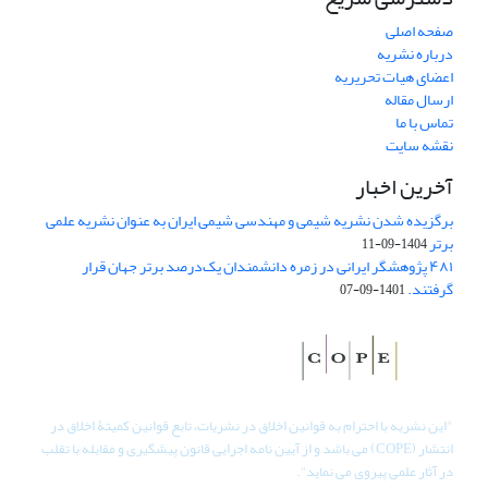
صفحه اصلی
درباره نشریه
اعضای هیات تحریریه
ارسال مقاله
تماس با ما
نقشه سایت
آخرین اخبار
برگزیده شدن نشریه شیمی و مهندسی شیمی ایران به عنوان نشریه علمی
برتر
1404-09-11
۴۸۱ پژوهشگر ایرانی در زمره دانشمندان یک‌درصد برتر جهان قرار
گرفتند.
1401-09-07
"
این نشریه با احترام به قوانین اخلاق در نشریات، تابع قوانین کمیتۀ اخلاق در
انتشار (COPE) می باشد و از آیین نامه اجرایی قانون پیشگیری و مقابله با تقلب
در آثار علمی پیروی می نماید".