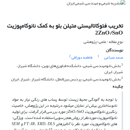
تخریب فتوکاتالیستی متیلن بلو به کمک نانوکامپوزیت
2ZnO/SnO
نوع مقاله : علمی-پژوهشی
نویسندگان
2
1
صمد صباغی
فاطمه دوراقی
1
بخش نانومهندسی شیمی، دانشکده فناوری‌های نوین، دانشگاه شیراز،
شیراز، ایران
2
بخش نانومهندسی شیمی، پردیس بین‌الملل، دانشگاه شیراز، شیراز، ایران
چکیده
با توجه به آلودگی محیط زیست توسط پساب ­های رنگی نیاز به مواد
نانوساختاری بیش­ تر نمایان می­شود درنتیجه در این پژوهش، خاصیت
رنگبری نانوکامپوزیت
ZnO/SnO مورد بررسی قرار گرفت. برای تولید
2
نانوکامپوزیت موردنظر از روش هم رسوبی استفاده شده است.
ویژگی­
های نانوکامپوزیت مورد نظر با آنالیزهای FT-IR، XRD، DLS و SEM
بررسی شده که اندازه­ نانوکامپوزیت حدود 15 نانومتر به دست آمد. اثر