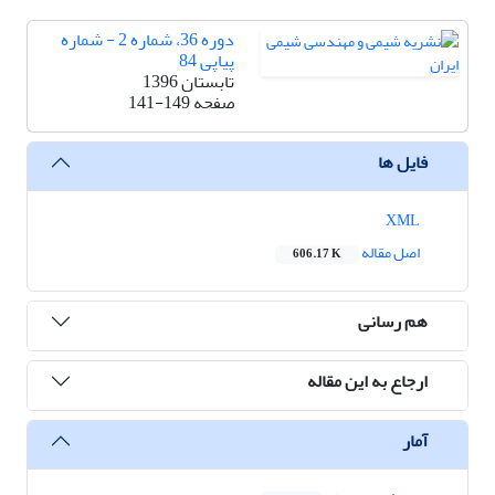
دوره 36، شماره 2 - شماره
پیاپی 84
تابستان 1396
صفحه
141-149
فایل ها
XML
اصل مقاله
606.17 K
هم رسانی
ارجاع به این مقاله
آمار