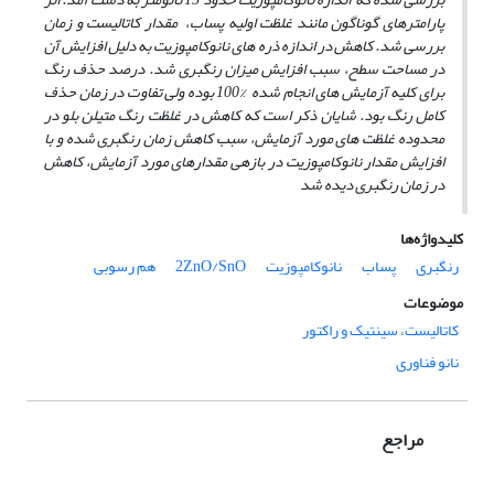
پارامترهای گوناگون مانند غلظت اولیه پساب، مقدار کاتالیست و زمان
بررسی شد. کاهش در اندازه­ ذره ­های نانوکامپوزیت به دلیل افزایش آن
در مساحت سطح، سبب افزایش میزان رنگبری شد. درصد حذف رنگ
برای کلیه آزمایش ­های انجام شده %100 بوده ولی تفاوت در زمان حذف
کامل رنگ بود. شایان ذکر است که کاهش در غلظت رنگ متیلن بلو در
محدوده غلظت ­­های مورد آزمایش، سبب کاهش زمان رنگبری شده و با
افزایش مقدار نانوکامپوزیت در بازه­ی مقدارهای مورد آزمایش، کاهش
در زمان رنگبری دیده شد
کلیدواژه‌ها
رنگبری
پساب
نانوکامپوزیت
2ZnO/SnO
هم رسوبی
موضوعات
کاتالیست، سینتیک و راکتور
نانو فناوری
مراجع