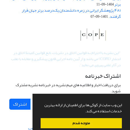
برتر
1404-09-11
۴۸۱ پژوهشگر ایرانی در زمره دانشمندان یک‌درصد برتر جهان قرار
گرفتند.
1401-09-07
"
این نشریه با احترام به قوانین اخلاق در نشریات، تابع قوانین کمیتۀ اخلاق در
انتشار (COPE) می باشد و از آیین نامه اجرایی قانون پیشگیری و مقابله با تقلب
در آثار علمی پیروی می نماید".
اشتراک خبرنامه
برای دریافت اخبار و اطلاعیه های مهم نشریه در خبرنامه نشریه مشترک
شوید.
اشتراک
این وب سایت از کوکی ها برای اطمینان از ارائه بهترین
خدمات استفاده می کند.
متوجه شدم
سامانه مدیریت نشریات علمی.
طراحی و پیاده سازی از
سیناوب