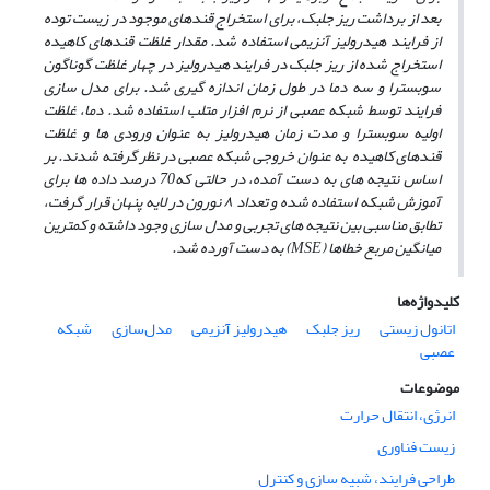
بعد از برداشت ریز جلبک، برای استخراج قندهای موجود در زیست توده
از فرایند هیدرولیز آنزیمی استفاده شد.
مقدار غلظت قندهای کاهیده
استخراج شده از ریز جلبک
در فرایند هیدرولیز در چهار غلظت گوناگون
سوبسترا و سه دما در طول زمان اندازه گیری شد. برای مدل ­سازی
فرایند
توسط شبکه عصبی از نرم افزار متلب استفاده شد. دما، غلظت
اولیه سوبسترا و مدت زمان هیدرولیز به عنوان ورودی­ ها
و غلظت
قندهای کاهیده
به­ عنوان خروجی شبکه عصبی در نظر گرفته شدند. بر
اساس نتیجه ­های به­ دست آمده، در حالتی که70 درصد داده ­ها برای
آموزش شبکه استفاده شده و تعداد ۸ نورون در لایه
پنهان
قرار گرفت،
تطابق مناسبی بین نتیجه­ های تجربی و مدل ­سازی وجود داشته و کم­ترین
میانگین مربع خطاها
(MSE)
به­ دست آورده شد
.
کلیدواژه‌ها
اتانول زیستی
ریز جلبک
هیدرولیز آنزیمی
مدل‌سازی
شبکه
عصبی
موضوعات
انرژی، انتقال حرارت
زیست فناوری
طراحی فرایند، شبیه سازی و کنترل