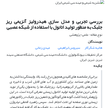
بررسی تجربی و مدل سازی هیدرولیز آنزیمی ریز
جلبک به منظور تولید اتانول با استفاده از شبکه عصبی
نوع مقاله : علمی-پژوهشی
نویسندگان
هانیه شکرکار
سیروس ابراهیمی
مهدی زمانی
مرکز تحقیقات بیوتکنولوژی، دانشکده مهندسی شیمی، دانشگاه صنعتی سهند
تبریز، تبریز، ایران
چکیده
برخی از مشخصه­ های کلیدی همچون نرخ رشد بالا، وابستگی نداشتن به
زمین­ های مساعد برای کشاورزی
و آب­ های قابل شرب و ذخیره­ ی
مقدارهای بالایی از کربوهیدرات­ها، ریزجلبک­ ها را به‌عنوان یکی از نوید
بخش­ ترین منابع اولیه تولید اتانول زیستی معرفی کرده است
.
در این
پژوهش ابتدا کشت گونه­ های گوناگون و نامعین ریز جلبک
در راکتورهای
زیستی نوری صفحه­ ای تخت انجام شد. سپس
راهبرد
قحطی نیتروژن
برای تحریک تجمع کربوهیدرات­ها در ریز جلبک به­ کار گرفته­ شده است.