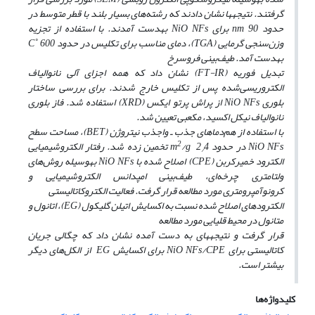
گرفتند. نتیجه­ها نشان دادند که رشته‌های بسیار بلند با قطر متوسط در
حدود nm 90 برای NiO NFs به­دست آمدند. با استفاده از تجزیه
وزن‌سنجی گرمایی (TGA)، دمای مناسب برای تکلیس در حدود C˚ 600
به­دست آمد. طیف‌بینی‌ فروسرخ
تبدیل فوریه (FT-IR) نشان داد که همه اجزای آلی نانوالیاف
الکتروریسی‌شده پس از تکلیس خارج شدند. برای بررسی ساختار
بلوری NiO NFs از پراش پرتو ایکس (XRD) استفاده شد. فاز بلوری
نانوالیاف نیکل اکسید، مکعبی تعیین شد.
با استفاده از هم‌دماهای جذب ـ واجذب نیتروژن (BET)، مساحت سطح
2
NiO NFs در حدود m
/g 2
4 تخمین زده شد. رفتار الکتروشیمیایی
/
الکترود خمیرکربن (CPE) اصلاح شده با NiO NFs به­وسیله روش‌های
ولتامتری چرخه‌ای، طیف‌بینی امپدانس الکتروشیمیایی و
کرونوآمپرومتری مورد مطالعه قرار گرفت. فعالیت الکتروکاتالیستی
الکترودهای اصلاح شده نسبت به اکسایش اتیلن گلیکول (EG)، اتانول و
متانول در محیط قلیایی مورد مطالعه
قرار گرفت و نتیجه­های به دست آمده نشان داد که چگالی جریان
کاتالیستی برای NiO NFs/CPE برای اکسایش EG از الکل‌های دیگر
بیش­تر است.
کلیدواژه‌ها