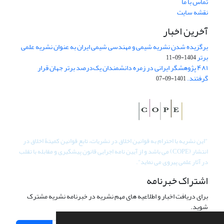
تماس با ما
نقشه سایت
آخرین اخبار
برگزیده شدن نشریه شیمی و مهندسی شیمی ایران به عنوان نشریه علمی
برتر
1404-09-11
۴۸۱ پژوهشگر ایرانی در زمره دانشمندان یک‌درصد برتر جهان قرار
گرفتند.
1401-09-07
"
این نشریه با احترام به قوانین اخلاق در نشریات، تابع قوانین کمیتۀ اخلاق در
انتشار (COPE) می باشد و از آیین نامه اجرایی قانون پیشگیری و مقابله با تقلب
در آثار علمی پیروی می نماید".
اشتراک خبرنامه
برای دریافت اخبار و اطلاعیه های مهم نشریه در خبرنامه نشریه مشترک
شوید.