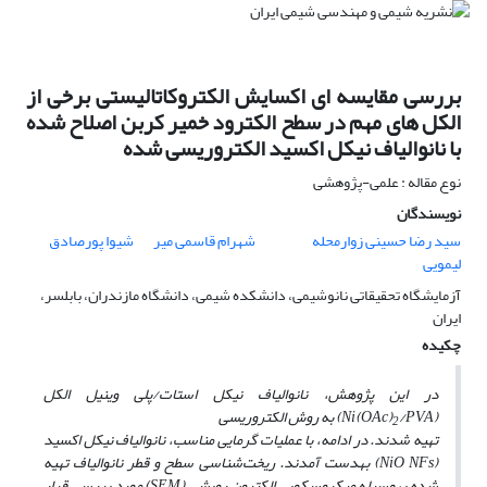
بررسی مقایسه ای اکسایش الکتروکاتالیستی برخی از
الکل های مهم در سطح الکترود خمیر کربن اصلاح شده
با نانوالیاف نیکل اکسید الکتروریسی شده
نوع مقاله : علمی-پژوهشی
نویسندگان
سید رضا حسینی زوارمحله
شهرام قاسمی میر
شیوا پورصادق
لیمویی
آزمایشگاه تحقیقاتی نانوشیمی، دانشکده شیمی، دانشگاه مازندران، بابلسر،
ایران
چکیده
در این پژوهش، نانوالیاف نیکل استات/پلی وینیل الکل
(Ni(OAc)
/PVA) به روش الکتروریسی
2
تهیه شدند. در ادامه، با عملیات گرمایی مناسب، نانوالیاف نیکل اکسید
(NiO NFs) به­دست آمدند. ریخت‌شناسی سطح و قطر نانوالیاف تهیه
شده به­وسیله میکروسکوپی الکترون روبشی (SEM) مورد بررسی قرار