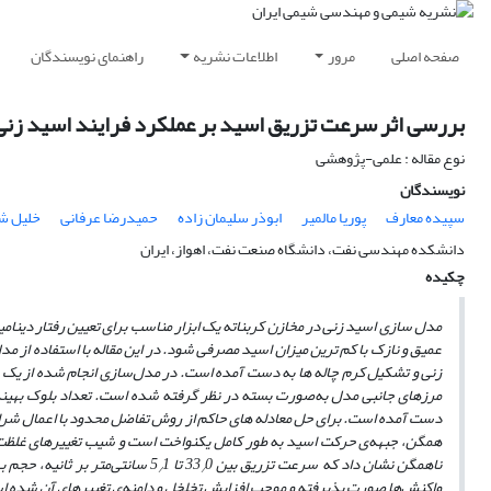
صفحه اصلی
مرور
اطلاعات نشریه
راهنمای نویسندگان
بررسی اثر سرعت تزریق اسید بر عملکرد فرایند اسید زن
نوع مقاله : علمی-پژوهشی
نویسندگان
سپیده معارف
پوریا مالمیر
ابوذر سلیمان زاده
حمیدرضا عرفانی
خلیل ش
دانشکده مهندسی نفت، دانشگاه صنعت نفت، اهواز، ایران
چکیده
مدل‌ سازی اسید زنی در مخازن کربناته یک ابزار مناسب برای تعیین رفتار دینام
عمیق و نازک با کم ترین میزان اسید مصرفی شود. در این مقاله با استفاده از 
زنی و تشکیل کرم ­چاله­ ها به ­دست آمده است. در مدل‌سازی انجام شده از ی
مرزهای جانبی مدل به‌صورت بسته در نظر گرفته شده است. تعداد بلوک بهینه 
دست آمده است. برای حل معادله­ های حاکم از روش تفاضل محدود با اعمال شرای
همگن، جبهه‌ی حرکت اسید به طور کامل یکنواخت است و شیب تغییرهای غلظت
ناهمگن نشان داد که سرعت تزریق بین 33
0 تا 5
1 سانتی‌متر بر ثانیه، حج
/
/
واکنش‌ها صورت پذیرفته و موجب افزایش تخلخل و دامنه‌ی تغییرهای آن شده است. ن