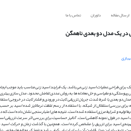
ارسال مقاله
داوران
تماس با ما
ی در یک مدل دو بعدی ناهمگن
هبازی
یک برای طراحی عملیات اسید زنی می باشد. یک فرایند اسید زنی مناسب باید موجب ایجاد 
مدل پیوستگی دو مقیاسی و حل معادله­ ها به روش عددی تفاضل محدود، مدل‌ سازی بهتری ا
ک مدل دو بعدی با شرط شدت جریان تزریقی ثابت در ورودی و فشار ثابت در خروجی استف
برای بررسی استقلال از شبکه، با استفاده از رسم غلظت نرمالایز شده اسید بر حسب 
ط اولیه و شرایط مرزی استفاده شده است. نتیجه­ های اعتبارسنجی نشان داده است که د
 اسید در طول نمونه کاهشی است. آنالیز حساسیت برای بررسی اثر سرعت تزریقی اسی
م بهینه‌ی اسید برای تزریق را مشخص کرده است. همچنین با گذشت زمان و حرکت اسید ب
تیجه­های این مدل قابلیت آن را برای ارزیابی کیفی رشد و نفوذ کر م­چاله­ ها به‌خوبی 