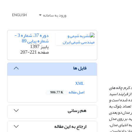
ورود به سامانه
ENGLISH
دوره 37، شماره 3 -
شماره پیاپی 89
پاییز 1397
صفحه
207-221
فایل ها
XML
کرم­ چاله­ های
اصل مقاله
906.77 K
ز فرایند اسید
اده شده است و
تعداد بلوک به
هم رسانی
ر مدل دو بعدی
د بر روی مدل
ه انتهای مدل،
ارجاع به این مقاله
نشان داده است.