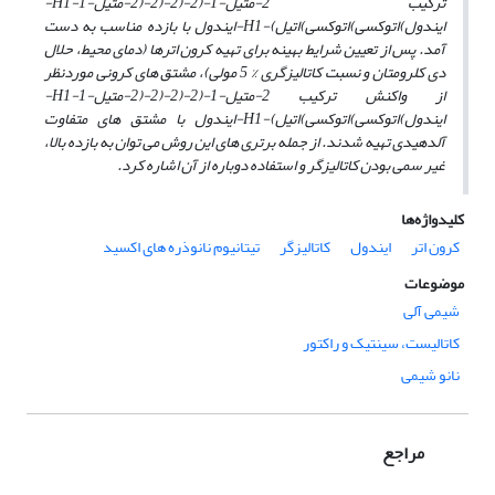
ترکیب 2-متیل-1-(2-(2-(2-(2-متیل-H1-1-
ایندول)اتوکسی)اتوکسی)اتیل)-H1-ایندول با بازده مناسب به دست
آمد. پس از تعیین شرایط بهینه برای تهیه کرون اترها (دمای محیط، حلال
دی کلرومتان و نسبت کاتالیزگری % 5 مولی)، مشتق­ های کرونی موردنظر
از واکنش ترکیب 2-متیل-1-(2-(2-(2-(2-متیل-H1-1-
ایندول)اتوکسی)اتوکسی)اتیل)-H1-ایندول با مشتق­ های متفاوت
آلدهیدی تهیه شدند. از جمله برتری­ های این روش می­ توان به بازده بالا،
غیر سمی بودن کاتالیزگر و استفاده دوباره از آن اشاره کرد.
کلیدواژه‌ها
کرون اتر
ایندول
کاتالیزگر
تیتانیوم نانوذره های اکسید
موضوعات
شیمی آلی
کاتالیست، سینتیک و راکتور
نانو شیمی
مراجع