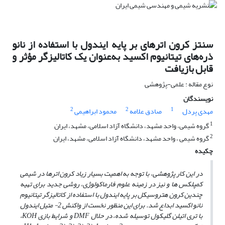
سنتز کرون اترهای بر پایه ایندول با استفاده از نانو
ذره‌های تیتانیوم اکسید به‌عنوان یک کاتالیزگر مؤثر و
قابل بازیافت
نوع مقاله : علمی-پژوهشی
نویسندگان
2
2
1
مهدی پردل
صادق علامه
محمود ابراهیمی
1
گروه شیمی، واحد مشهد، دانشگاه آزاد اسلامی، مشهد، ایران
2
گروه شیمی ، واحد مشهد، دانشگاه آزاد اسلامی، مشهد، ایران
چکیده
در این کار پژوهشی، با توجه به اهمیت بسیار زیاد کرون اترها در شیمی
کمپلکس ها و نیز در زمینه علوم فارماکولوژی، روشی جدید برای تهیه
چندین کرون هتروسیکل بر پایه ایندول با استفاده از کاتالیزگر تیتانیوم
نانو اکسید ابداع شد. برای این منظور نخست
از واکنش 2- متیل ایندول
با تری اتیلن گلیکول توسیله شده، در حلال DMF و شرایط بازی KOH،