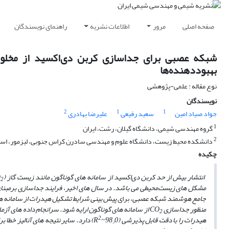
صفحه اصلی
مرور
اطلاعات نشریه
راهنمای نویسندگان
شبکه عصبی برای جداسازی کربن دی‌اکسید از مخلوط‌ه
بهبوددهنده‌ها
نوع مقاله : علمی-پژوهشی
نویسندگان
2
1
1
جواد صیاد امین
سعید رفیعی
علیرضا بهادری
1
گروه مهندسی شیمی، دانشگاه گیلان، رشت، ایران
2
دانشکده محیط زیست، دانشگاه علوم و مهندسی سادرن کراس جنوبی، لیزمور، استر
چکیده
انتشار بیش از حد کربن دی‌اکسید از سامانه­ های گوناگون مانند زیست­ گاز (CH
O
2
مشکل­ های زیست‌محیطی می­ باشد. در سال­ های اخیر، فرایند جداسازی برمبنا
جامع هوشمند شبکه عصبی،
برای
پیش­ بینی شرایط تشکیل هیدرات از سامانه­ ه
منظور جداسازی CO
از سامانه­ های گوناگون ارایه شود. سرانجام داده­ های آ
2
2
هیدرات را با دقت قابل پذیرشی (98
0~R
/