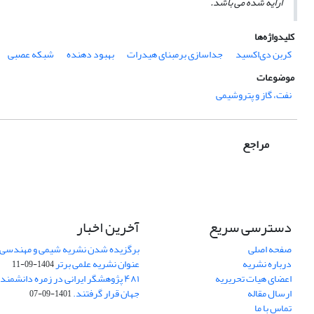
ارایه شده می­ باشد.
کلیدواژه‌ها
کربن دی‌اکسید
جداسازی برمبنای هیدرات
بهبود دهنده
شبکه عصبی
موضوعات
نفت، گاز و پتروشیمی
مراجع
دسترسی سریع
آخرین اخبار
صفحه اصلی
برگزیده شدن نشریه شیمی و مهندسی ش
درباره نشریه
عنوان نشریه علمی برتر
1404-09-11
اعضای هیات تحریریه
۴۸۱ پژوهشگر ایرانی در زمره دانشمن
ارسال مقاله
جهان قرار گرفتند.
1401-09-07
تماس با ما