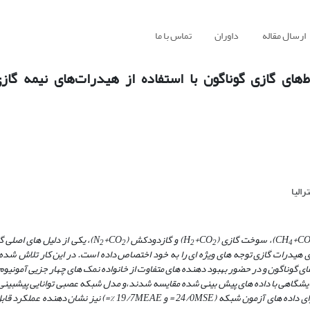
ارسال مقاله
داوران
تماس با ما
ای گازی گوناگون با استفاده از هیدرات‌های نیمه گا
الیا
+C
)، سوخت گازی (H
+CO
) و گازدودکش (N
+CO
)، یکی از دلیل­ های اصلی 
2
2
2
2
4
ی هیدرات گازی توجه­ های ویژه ­ای را به خود اختصاص داده است. در این کار تلاش ش
ای
گوناگون و در حضور بهبود دهنده­ های متفاوت از خانواده نمک ­های چهار جزیی آمونیوم و
زمایشگاهی با داده­ های پیش ­بینی شده مقایسه شدند،و مدل شبکه عصبی توانایی پیش­بین
) دارد. سایر نتیجه­ های آنالیز خطا برای داده­ های آزمون شبکه (24/0MSE = و 19/7MEAE %=