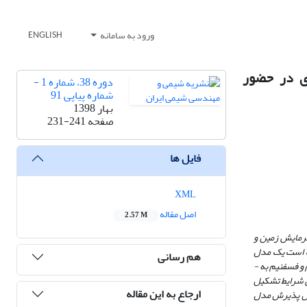
ورود به سامانه
ENGLISH
زی در حضور
دوره 38، شماره 1 -
شماره پیاپی 91
بهار 1398
صفحه
231-241
فایل ها
XML
اصل مقاله
2.57 M
گرمایش زمین و
ده است یک مدل
هم رسانی
 فسفنیم به ­
ی شرایط تشکیل
ارجاع به این مقاله
) نیز نشان­ دهنده عملکرد قابل پذیرش مدل