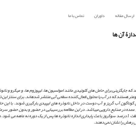
ارسال مقاله
داوران
تماس با ما
دازۀ آن ها
که جایگزینی برای حامل ­های کلوئیدی مانند امولسیون ها، لیپوزوم ها، و میکرو و نانوذ
اند. برای سنتز این ذره
وناگون آب گریز و آب دوست در داخل نانوذره­ های لیپیدی بارگیری شوند. با این حا
عمده در صنایع دارویی می
باشد. در این مطالعه بررسی
هایی در حضور و بدون حضور سرمابا
نمودن نانوذره­ های لیپیدی مورد توجه قرار گرفته است. مطالعه نشان داد که غلظت 1 درصد سوکروز باعث پایداری اندازه نانوذره­ ها پس از یک دوره نه م
ل رهش را نشان نمی­ دهند.