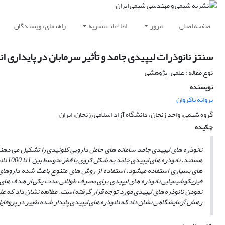
صفحه اصلی
مرور
اطلاعات نشریه
راهنمای نویسندگان
سنتز نانوذرات لیپیدی جامد و تأثیر سرمابان در پایداری ان
نوع مقاله : علمی-پژوهشی
نویسنده
پروانه پاکروان
گروه شیمی، واحد زنجان، دانشگاه آزاد اسلامی، زنجان، ایران
چکیده
نانوذره ­های لیپیدی جامد سامانه­ های حامل دارویی کلوئیدی را تشکیل می دهند 
هستند. نانوذره­ های لیپیدی جامد به شکل کروی با قطر متوسط بین 1 تا 1000 نانومتر هستند که در آب یا محلول فعال کننده سطحی آبی منتشر شده
های بسیاری استفاده می
شود. استفاده از روش های متنوع باعث شده داروهای گ
فیزیکوشیمیایی نانوذره های لیپیدی برای مصرف طولانی مدت یکی از هدف ­های 
رهش آزمایشگاهی نشان داد که نانوذره ­های لیپیدی پایدار شده تغییر در پروفای