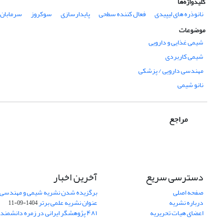
کلیدواژه‌ها
نانوذره های لیپیدی
فعال کننده سطحی
پایدارسازی
سوکروز
سرمابان
موضوعات
شیمی غذایی و دارویی
شیمی کاربردی
مهندسی دارویی / پزشکی
نانو شیمی
مراجع
دسترسی سریع
آخرین اخبار
صفحه اصلی
برگزیده شدن نشریه شیمی و مهندسی ش
درباره نشریه
عنوان نشریه علمی برتر
1404-09-11
اعضای هیات تحریریه
۴۸۱ پژوهشگر ایرانی در زمره دانشمن