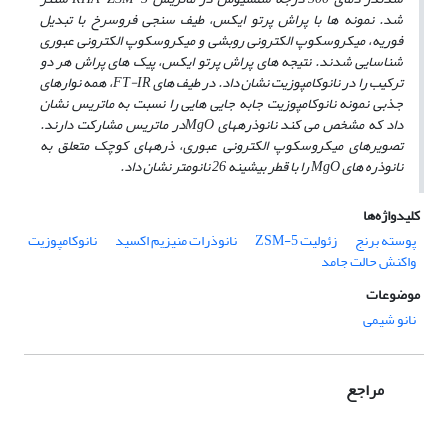
شد. نمونه ها با پراش پرتو ایکس، طیف سنجی فروسرخ با تبدیل
فوریه، میکروسکوپ الکترونی روبشی و میکروسکوپ الکترونی عبوری
شناسایی شدند. نتیجه­ های پراش پرتو ایکس، پیک های پراش هر دو
ترکیب را در نانوکامپوزیت نشان داد. در طیف های
FT-IR
، همه نوارهای
جذبی نمونه نانوکامپوزیت جابه جایی هایی را نسبت به ماتریس نشان
داد که مشخص می­ کند نانوذره­های
MgO
در ماتریس مشارکت دارند.
تصویرهای میکروسکوپ الکترونی عبوری، ذره­های کوچک متعلق به
نانوذره ­های
MgO
را
با قطر بیشینه 26 نانومتر نشان داد.
کلیدواژه‌ها
پوسته برنج
زئولیت ZSM-5
نانوذرات منیزیم اکسید
نانوکامپوزیت
واکنش حالت جامد
موضوعات
نانو شیمی
مراجع