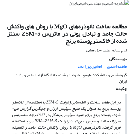
مطالعه ساخت نانوذره‌های MgO با روش های واکنش
حالت جامد و تبادل یونی در ماتریس ZSM-5 سنتز
شده از خاکستر پوسته برنج
نوع مقاله : علمی-پژوهشی
نویسندگان
فاطمه اسدی
افشین پوراحمد
گروه شیمی، دانشکده علوم پایه، واحد رشت، دانشگاه آزاد اسلامی، رشت،
ایران
چکیده
در این مقاله ساخت و شناسایی زئولیت
ZSM-5
با استفاده از خاکستر
پوسته برنج به عنوان یک منبع سیلیس ارزان و جایگزین گزارش می­
شود. پوسته برنج برای تولید سیلیس بی­شکل در 700 درجه سلسیوس
سوزانده شد
و سپس
برای تهیه زئولیت
RHA-ZSM-5
مورد استفاده
قرار گرفت. نانوذره­های
MgO
با روش واکنش حالت جامد و کلسینه
شدن
در دمای 300 درجه سلسیوس در ماتریس
RHA-ZSM-5
سنتز