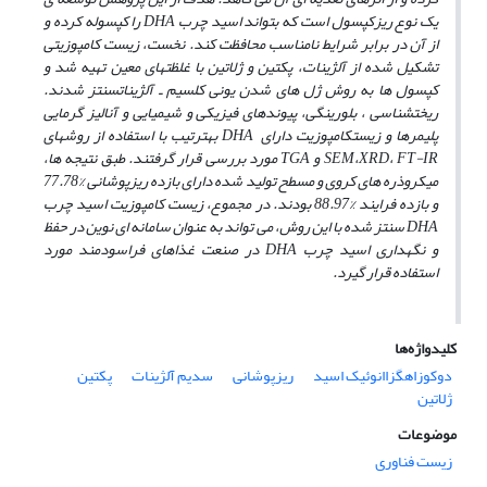
یک نوع ریزکپسول است که بتواند اسید چرب
DHA
را کپسوله کرده و
از آن در برابر شرایط نامناسب محافظت کند. نخست، زیست کامپوزیتی
تشکیل شده از آلژینات، پکتین و ژلاتین با غلظت­های معین تهیه شد و
کپسول­ ها به روش ژل ه­ای شدن یونی کلسیم ـ آلژینات
سنتز شدند.
ریخت­شناسی ، بلورینگی، پیوند­های فیزیکی و شیمیایی و آنالیز گرمایی
پلیمرها و زیست­کامپوزیت دارای
DHA
به­ترتیب با استفاده از روش­های
FT-IR
،
XRD
،
SEM
و
TGA
مورد بررسی قرار گرفتند. طبق نتیجه­ ها،
میکروذره ­های کروی و مسطح تولید شده دارای بازده ریزپوشانی %77.78
و بازده فرایند %88.97 بودند. در مجموع، زیست کامپوزیت اسید چرب
DHA
سنتز شده با این روش، می تواند به عنوان سامانه­ ای نوین در حفظ
و نگهداری اسید چرب
DHA
در صنعت غذاهای فراسودمند مورد
استفاده قرار گیرد.
کلیدواژه‌ها
دوکوزاهگزاانوئیک اسید
ریزپوشانی
سدیم آلژینات
پکتین
ژلاتین
موضوعات
زیست فناوری