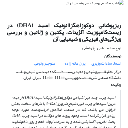
ریزپوشانی دوکوزاهگزاانوئیک اسید (DHA) در
زیست‌کامپوزیت آلژینات، پکتین و ژلاتین و بررسی
ویژگی‌های فیزیکی و شیمیایی آن
نوع مقاله : علمی-پژوهشی
نویسندگان
اسماء سادات وزیری
ایران عالم زاده
منوچهر وثوقی
مرکز تحقیقات بیوشیمی و محیط زیست، دانشکده مهندسی شیمی و نفت،
دانشگاه صنعتی شریف، صندوق پستی 11155-11365، تهران، ایران
چکیده
اسید چرب چند غیر اشباعی دوکوزاهگزاانوئیک اسید (
DHA
) از مهم­
ترین اسیدهای چرب غیر اشباع ضروری امگا-3 با اثرهای سلامت بخش
فراوان می­ باشد، که در صنعت غذاهای فراسودمند مورد توجه
زیادی
قرار گرفته ­است. وجود پیوند های دوگانه در اسید چرب
DHA
باعث تخریب اکسایشی شده و به سرعت ایجاد طعم و
بوی ناخوشایند
کرده و از اثرهای تغذیه ای آن می­ کاهد. هدف از این پژوهش توسعه­ ی