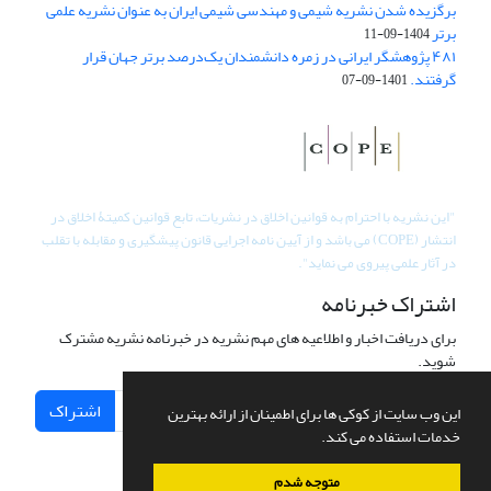
برگزیده شدن نشریه شیمی و مهندسی شیمی ایران به عنوان نشریه علمی
برتر
1404-09-11
۴۸۱ پژوهشگر ایرانی در زمره دانشمندان یک‌درصد برتر جهان قرار
گرفتند.
1401-09-07
"
این نشریه با احترام به قوانین اخلاق در نشریات، تابع قوانین کمیتۀ اخلاق در
انتشار (COPE) می باشد و از آیین نامه اجرایی قانون پیشگیری و مقابله با تقلب
در آثار علمی پیروی می نماید".
اشتراک خبرنامه
برای دریافت اخبار و اطلاعیه های مهم نشریه در خبرنامه نشریه مشترک
شوید.
اشتراک
این وب سایت از کوکی ها برای اطمینان از ارائه بهترین
خدمات استفاده می کند.
متوجه شدم