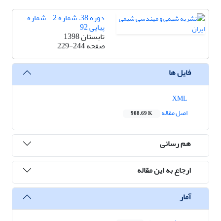
دوره 38، شماره 2 - شماره
پیاپی 92
تابستان 1398
صفحه
229-244
فایل ها
XML
اصل مقاله
908.69 K
هم رسانی
ارجاع به این مقاله
آمار