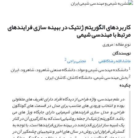
کاربردهای الگوریتم ژنتیک در بهینه سازی فرایندهای
مرتبط با مهندسی شیمی
نوع مقاله : مروری
نویسندگان
2
1
ماشاءالله رضاکاظمی
مجتبی راجی
1
دانشکده مهندسی شیمی و مواد، دانشگاه صنعتی شاهرود، شاهرود، ایران
2
بخش مهندسی شیمی، دانشگاه کاشان، کاشان، ایران
چکیده
در علم مهندسی، واژه طراحی از دیدگاه افراد دارای تغریف­ های متفاوتی
بوده و انتخاب ورودی­ های مناسب برای مدل در قسمت­ های گوناگون
طراحی و مدل­ سازی فرایندهای شیمیایی دارای جایگاه ویژ ه­ای می
باشد. الگوریتم ژنتیک از جمله روش­هایی است که به ­کارگیری آن در کنار
یک شبیه ساز ابزاری قدرتمند در بهینه سازی فرایندها است. با توجه به
گسترش فراوان این روش در سال های اخیر و نتیجه­های چشمگیر آن در
زمینه­ های گوناگون مهندسی شیمی، در این مقاله به چگونگی عملکرد