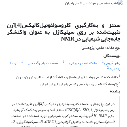
سنتز و به‌کارگیری کلروسولفونیل‌کالیکس[4]آرن
تثبیت‌شده بر روی سیلیکاژل به عنوان واکنشگر
جابه‌جایی شیمیایی در NMR
نوع مقاله : علمی-پژوهشی
نویسندگان
1
1
1
زهرا ثروتی
ماندانا صابر تهرانی
سعید تقوایی گنجعلی
رضا
2
زادمرد
1
دانشکده شیمی، واحد تهران شمال، دانشگاه آزاد اسلامی، تهران، ایران
2
پژوهشگاه شیمی و مهندسی شیمی ایران، تهران، ایران
چکیده
در این پژوهش، نخستا کلروسولفونیل کالیکس[4]آرن تثبیت‌شده بر
روی سیلیکاژل (CSC[4]A-SiO
) سنتز شد و سپس به کمک آن طیف­
2
1
های
H-NMRمربوط به سه ترکیب شیمیایی مورد استفاده در صنعت
لاستیک‌سازی مانند: دی فنیل گوانیدین (DPG)، N ـ سیکلوهگزیل ـ 2 ـ