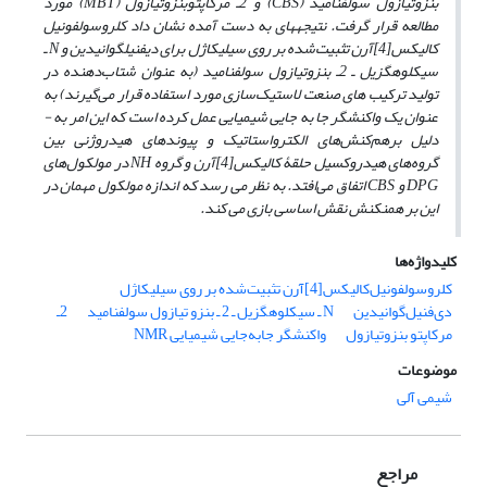
بنزوتیازول سولفنامید (CBS) و 2ـ مرکاپتوبنزوتیازول (MBT) مورد
مطالعه قرار گرفت. نتیجه­های به ­دست آمده نشان داد کلروسولفونیل
کالیکس[4]آرن تثبیت‌شده بر روی سیلیکاژل برای دی­فنیل­گوانیدین و N ـ
سیکلوهگزیل ـ 2ـ بنزوتیازول سولفنامید (به عنوان شتاب‌دهنده در
تولید ترکیب­ های صنعت لاستیک‌سازی مورد استفاده قرار می‌گیرند) به
عنوان یک واکنشگر جا به­ جایی شیمیایی عمل کرده است که این امر به ­
دلیل برهم‌کنش‌های الکترواستاتیک و پیوندهای هیدروژنی بین
گروه‌های هیدروکسیل حلقۀ کالیکس[4]آرن و گروه NH در مولکول‌های
DPG و CBS اتفاق می‌افتد. به نظر می­ رسد که اندازه مولکول مهمان در
این بر همنکنش نقش اساسی بازی می ­کند.
کلیدواژه‌ها
کلروسولفونیل‌کالیکس[4]آرن تثبیت‌شده بر روی سیلیکاژل
دی‌فنیل‌گوانیدین
N ـ سیکلوهگزیل ـ 2 ـ بنزو تیازول سولفنامید
2ـ
مرکاپتو بنزوتیازول
واکنشگر جابه‌جایی شیمیایی NMR
موضوعات
شیمی آلی
مراجع