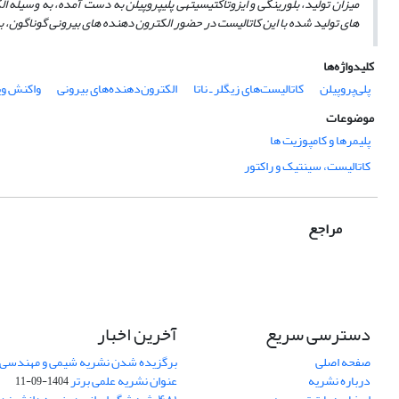
میزان تولید، بلورینگی و ایزوتاکتیسیته­ی پلی­پروپیلن به ­دست آمده، به وسیله الک
های تولید شده با این کاتالیست
در حضور الکترون­ دهنده ­های بیرونی گوناگون، به­ وسیله
کلیدواژه‌ها
پلی‌پروپیلن
کاتالیست‌های زیگلر ـ ناتا
الکترون‌دهنده‌های بیرونی
واکنش وی
موضوعات
پلیمرها و کامپوزیت ها
کاتالیست، سینتیک و راکتور
مراجع
دسترسی سریع
آخرین اخبار
صفحه اصلی
برگزیده شدن نشریه شیمی و مهندسی ش
درباره نشریه
عنوان نشریه علمی برتر
1404-09-11