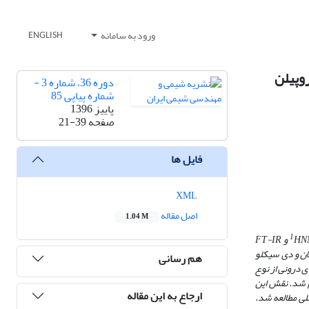
ورود به سامانه
ENGLISH
روپیلن
دوره 36، شماره 3 -
شماره پیاپی 85
پاییز 1396
صفحه
21-39
فایل ها
XML
اصل مقاله
1.04 M
1
HN
و
FT-IR
ن و دی­ سیکلو
هم رسانی
ی درونی از نوع
ام شد. نقش این
ارجاع به این مقاله
ضلی مطالعه شد.