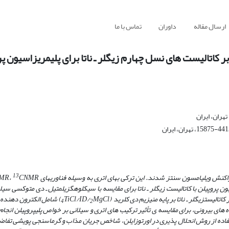
ارسال مقاله
داوران
تماس با ما
بر کاتالیست های نسل چهارم زیگلر ـ ناتا برای پلیمریزاسیون پ
13
 واکنش ویلیامسون
سنتز شدند. این ترکی ب­های اتری به وسیله فناوری­های
CNMR
،
MR
ون پروپیلن با کاتالیست زیگلر ـ ناتا برای مقایسه با سیکلوهگزیل­متیل ـ
دی­ متوکسی سیلا
 کاتالیست
زیگلر ـ ناتا بر پایه­ منیزیم دی­ کلرید
(
MgCl
/
ID
/
TiCl
)
شامل الکترون ­دهنده ­
4
2
 ­های بیرونی، برای مقایسه ­ی تأثیر ترکیب ­های اتری و سیلانی بر خواص پلی­پروپیلن انج
 استفاده از روش انحلال­ پذیری در اورتوزایلن، شاخص جریان مذاب و گرماسنجی پویشی تفا