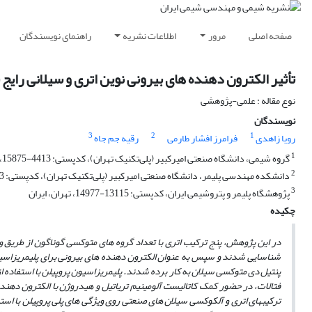
صفحه اصلی
مرور
اطلاعات نشریه
راهنمای نویسندگان
تأثیر الکترون دهنده های بیرونی نوین اتری و سیلانی رایج 
نوع مقاله : علمی-پژوهشی
نویسندگان
3
2
1
رویا زاهدی
فرامرز افشار طارمی
رقیه جم جاه
1
گروه شیمی، دانشگاه صنعتی امیرکبیر (پلی‌تکنیک تهران)، کدپستی: 4413-15875، تهران، ایران
2
دانشکده مهندسی پلیمر، دانشگاه صنعتی امیرکبیر (پلی‌تکنیک تهران)، کدپستی: 4413-15875، تهران، ایران
3
پژوهشگاه پلیمر و پتروشیمی ایران، کدپستی: 13115-14977، تهران، ایران
چکیده
در این پژوهش، پنج
ترکیب اتری با تعداد گروه ­های متوکسی گوناگون از طریق
شناسایی شدند و سپس به­ عنوان
الکترون ­دهنده­ های بیرونی برای پلیمریزاسی
پنتیل­ دی ­متوکسی سیلان به کار برده شدند. پلیمریزاسیون پروپیلن با استفاده از
فتالات، در حضور کمک ­کاتالیست آلومینیم تری­اتیل و هیدروژن با الکترون­ دهنده
ترکیب­های اتری و آلکوکسی­ سیلان­ های صنعتی روی ویژگی­ های پلی ­پروپیلن با