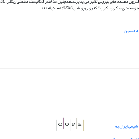
ترون­ دهنده­ های بیرونی تأثیر می ­پذیرند.همچنین ساختار کاتالیست صنعتی زیگلر – ناتا و 
 ­ی میکروسکوپ الکترونی پویشی (SEM) تعیین شدند.
لیامسون
یمی ایران به