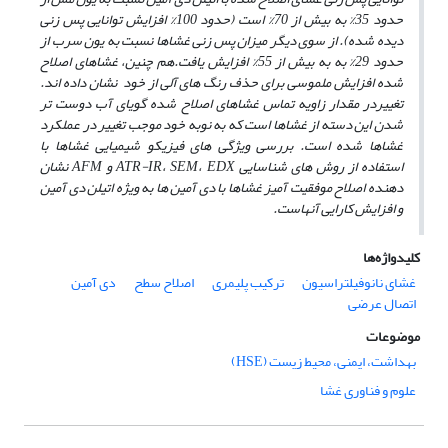
حدود 35% به بیش از 70% است
(حدود 100% افزایش توانایی
پس زنی
دیده شده). از سوی دیگر میزان پس زنی غشاها نسبت به یون سرب از
حدود 29% به به بیش از 55% افزایش یافت.
هم چنین، غشاهای اصلاح
شده افزایش ملموسی برای حذف رنگ­ های آلی از خود نشان داده ­اند.
تغییر
در مقدار زاویه تماس غشاهای اصلاح شده گویای آب دوست تر
شدن این دسته از غشاها است که به نوبه خود موجب تغییر
در عملکرد
غشاها شده است.
بررسی ویژگی ­های فیزیکو شیمیایی غشاها با
استفاده از روش­ های شناسایی
EDX
،
SEM
،
-IR
ATR
و
AFM
نشان
دهنده اصلاح موفقیت آمیز غشاها با دی آمین ها به ویژه اتیلن دی آمین
و افزایش کارایی آنهاست.
کلیدواژه‌ها
غشای نانوفیلتراسیون
ترکیب پلیمری
اصلاح سطح
دی آمین
اتصال عرضی
موضوعات
بهداشت، ایمنی، محیط زیست (HSE)
علوم و فناوری غشا