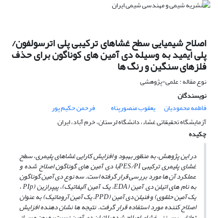
اصلاح شیمیایی سطح غشاهای ترکیبی پلی اترسولفون/
پلی ایمید به وسیله دی آمین های کوناگون برای حذف
فلزهای سنگین و رنگ ها
نوع مقاله : علمی-پژوهشی
نویسندگان
فاطمه محمودیان
یعقوب منصورپناه
فرحمن حکیم پور
آزمایشگاه تحقیقاتی غشاء، دانشگاه لرستان، خرم آباد، ایران
چکیده
در این پژوهش، به منظور بهبود و افزایش کارایی غشاهای پلیمری، سطح
غشای پلیمری ترکیبی
PES/PI
با
دی آمین­ های گوناگون اصلاح شده و
عملکرد آن­ ها مورد بررسی قرار گرفته است.
سه نوع دی آمین گوناگون
به نام­ های
اتیلن دی آمین (
EDA
، یک آمین آلیفاتیک)، پیپرازین (
PIp
،
یک آمین حلقوی) و فنیلن دی آمین (
PPD
، یک آمین
آروماتیک) به عنوان
اصلاح کننده
مورد استفاده قرار گرفت. نتیجه­ ها نشان دهنده افزایش
توانایی
پس­ زنی غشای اصلاح شده با
اتیلن دی آمین
نسبت به یون مس از