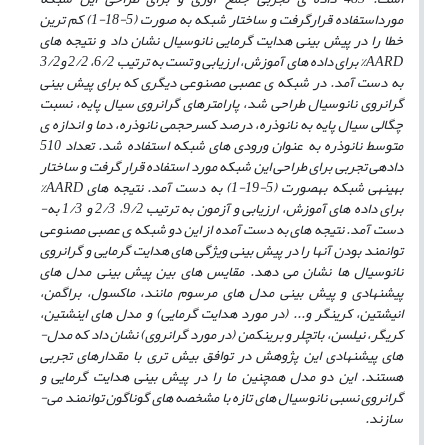
مورداستفاده قرارگرفت و ساختار شبکه به­ صورت (5-18-1) کم ­ترین
خطا را در پیش ­بینی هدایت گرمایی نانوسیال نشان داد و نتیجه­ های
AARD% برای داده­ های آموزش، ارزیابی و تست به ترتیب 6/2، 2/2 و3/2
به ­دست آمد. در شبکه­ ی عصبی مصنوعی دیگری که برای پیش­ بینی
گرانروی نانوسیال طراحی شد، پارامترهای گرانروی سیال پایه، نسبت
چگالی سیال پایه به نانوذره، درصد کسرحجمی نانوذره، دما و اندازه­ ی
متوسط نانوذره به­ عنوان ورودی­ های شبکه استفاده شد. تعداد 510
داده­ی تجربی برای طراحی این شبکه مورد استفاده قرار گرفت و ساختار
بهینه­ی شبکه به­صورت (5-19-1) به­ دست آمد. نتیجه ­های AARD%
برای داده ­های آموزش، ارزیابی و آزمون به ترتیب 9/2، 2/3 و 1/3 به­
دست آمد. نتیجه­ های به دست آمده از این دو شبکه­ ی عصبی مصنوعی
توانمند بودن آن­ها را در پیش ­بینی ویژگی­ های هدایت گرمایی و گرانروی
نانوسیال­ ها نشان می ­دهد. مقایس ه­ای بین پیش­ بینی­ مدل­ های
پیشنهادی و پیش ­بینی­ مدل­ های مرسوم مانند، ماکسول، براگمن،
انیشتین، کرینگر و... (در مورد هدایت گرمایی) و مدل­ های اینشتین،
کریگر، نیلسن، باتچلر و برینکمن (در مورد گرانروی) نشان داد که مدل­
های پیشنهادی این پژوهش در توافق بیش­ تری با مقدارهای تجربی
هستند. این دو مدل همچنین ما را در پیش ­بینی هدایت گرمایی و
گرانروی نسبی نانوسیال­ های تازه با مشخصه­ های گوناگون توانمند می­
سازند.