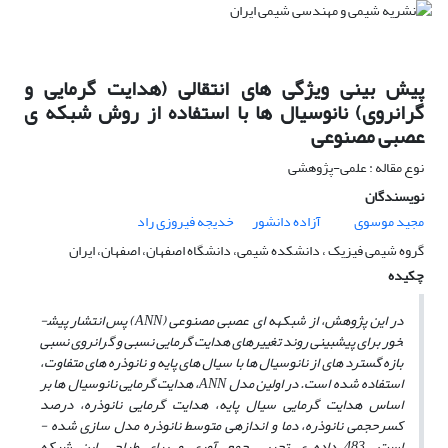
پیش بینی ویژگی های انتقالی (هدایت گرمایی و
گرانروی) نانوسیال ها با استفاده از روش شبکه ی
عصبی مصنوعی
نوع مقاله : علمی-پژوهشی
نویسندگان
مجید موسوی
آزاده دانشور
خدیجه فیروزی راد
گروه شیمی فیزیک ، دانشکده شیمی، دانشگاه اصفهان، اصفهان، ایران
چکیده
در این پژوهش، از شبکه­ه ای عصبی مصنوعی (ANN) پس ­انتشار پیش­
خور برای پیش­بینی روند تغییرهای هدایت گرمایی نسبی و گرانروی نسبی
بازه گسترد ه­ای از نانوسیال­ ها با سیال­ های پایه و نانوذره­ های متفاوت،
استفاده شده ­است. در اولین مدل ANN، هدایت گرمایی نانوسیال­ ها بر
اساس هدایت گرمایی سیال پایه، هدایت گرمایی نانوذره، درصد
کسرحجمی نانوذره، دما و اندازه­ی متوسط نانوذره مدل ­سازی شده ­
است. 483 داده­ ی تجربی جمع­ آوری و برای طراحی این شبکه