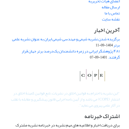
اعضای هیات تحریریه
ارسال مقاله
تماس با ما
نقشه سایت
آخرین اخبار
برگزیده شدن نشریه شیمی و مهندسی شیمی ایران به عنوان نشریه علمی
برتر
1404-09-11
۴۸۱ پژوهشگر ایرانی در زمره دانشمندان یک‌درصد برتر جهان قرار
گرفتند.
1401-09-07
"
این نشریه با احترام به قوانین اخلاق در نشریات، تابع قوانین کمیتۀ اخلاق در
انتشار (COPE) می باشد و از آیین نامه اجرایی قانون پیشگیری و مقابله با تقلب
در آثار علمی پیروی می نماید".
اشتراک خبرنامه
برای دریافت اخبار و اطلاعیه های مهم نشریه در خبرنامه نشریه مشترک