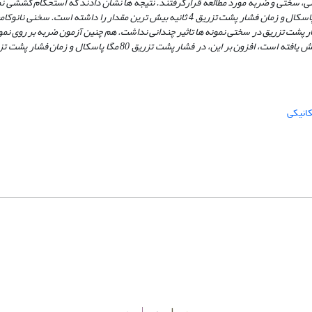
ی، سختی و ضربه مورد مطالعه قرارگرفتند. نتیجه­ ها نشان دادند که استحکام کششی ن
در مقدار 2 درصد وزنی نانوذره ­ها، فشار پشت تزریق 40 و فشار تزریق 60 مگا پاسکال و زمان فشار پشت تزریق 4 ثانیه بیش ­ترین مقدار را د
ار پشت تزریق در سختی نمونه ها تاثیر چندانی نداشت. هم چنین آزمون ضربه بر روی نمون
کانیکی