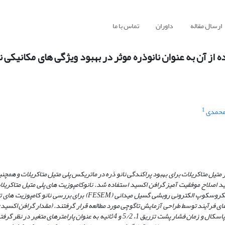
ارسال مقاله
داوران
تماس با ما
از آن به عنوان نانوذره موثر در بهبود ویژگی های مکانیکی ن
1
محمدی
تیل متاکریلات برای بهبود پراکندگی نانو ذره در ماتریکس پلی متیل متاکریلات و همچنی
ن اصلاح شد. از فناوری فروسرخ تبدیل فوریه (FT-IR) برای تأیید اصلاح موفقیت آمیز گرافن اکسید استفاده شد. نانوکامپوزیت­ های پلی متیل م
روش اختلاط ذوبی تهیه شدند و فناوری­ های آنالیز گرما وزن سنجی (TGA) و میکروسکوپ الکترونی روبشی گسیل میدانی (EM
وزنی، فشار پشت تزریق 40، 60 و 80 مگا پاسکال، فشار تزریق 60، 80 و 100 مگا پاسکال و زمان فشار پشت تزریق 1، 5/2 و 4 ثانیه به عنوا