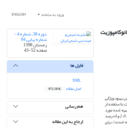
ورود به سامانه
ENGLISH
انوکامپوزیت
دوره 38، شماره 4 -
شماره پیاپی 94
زمستان 1398
صفحه
43-52
فایل ها
XML
اصل مقاله
972.58 K
ن بهبود ویژگی
تاکریلات با استفاده از
هم رسانی
FES) برای بررسی نانو کامپوزیت­ های تهیه شده مورد
استفاده قرار گرفت. همچنین اثرهای مقدار گرافن اکسید افزوده شده و پارامترهای فرآیند توسط طراحی آزمایش تاگوچی مورد مطالعه قرار گرفتند. (مقدار گرافن اکسید: 0، 2 و 4 درصد
ارجاع به این مقاله
ن پارامترهای متغیر در نظر گرفته شدند). برای