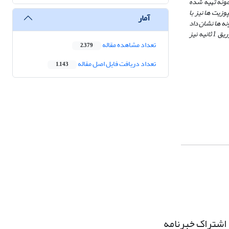
مونه تهیه شده
اشته است. سخنی نانوکامپوزیت ها نیز با
آمار
ه ها نشان داد
که با افزایش مقدار نانوذره و افزایش فشار تزریق استحکام در برابر ضربه کاهش یافته است، افزون بر این، در فشار پشت تزریق 80 مگا پاسکال و زمان فشار پشت تزریق 1 ثانیه نیز
تعداد مشاهده مقاله
2,379
تعداد دریافت فایل اصل مقاله
1,143
اشتراک خبرنامه