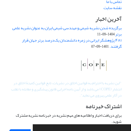
تماس با ما
نقشه سایت
آخرین اخبار
برگزیده شدن نشریه شیمی و مهندسی شیمی ایران به عنوان نشریه علمی
برتر
1404-09-11
۴۸۱ پژوهشگر ایرانی در زمره دانشمندان یک‌درصد برتر جهان قرار
گرفتند.
1401-09-07
"
این نشریه با احترام به قوانین اخلاق در نشریات، تابع قوانین کمیتۀ اخلاق در
انتشار (COPE) می باشد و از آیین نامه اجرایی قانون پیشگیری و مقابله با تقلب
در آثار علمی پیروی می نماید".
اشتراک خبرنامه
برای دریافت اخبار و اطلاعیه های مهم نشریه در خبرنامه نشریه مشترک
شوید.