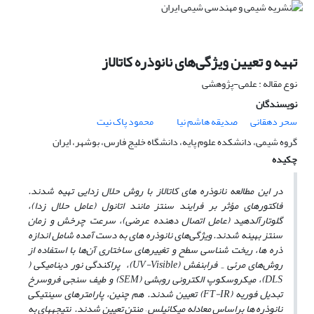
تهیه و تعیین ویژگی‌های نانوذره کاتالاز
نوع مقاله : علمی-پژوهشی
نویسندگان
سحر دهقانی
صدیقه هاشم نیا
محمود پاک نیت
گروه شیمی، دانشکده علوم پایه، دانشگاه خلیج فارس، بوشهر، ایران
چکیده
در این مطالعه نانوذره­ های کاتالاز با روش حلال ­زدایی تهیه شدند.
فاکتورهای مؤثر بر فرایند سنتز مانند اتانول (عامل حلال ‌زدا)،
گلوتارآلدهید (عامل اتصال دهنده عرضی)، سرعت چرخش و زمان
سنتز بهینه شدند. ویژگی‌های نانوذره ­های به دست آمده شامل اندازه
ذره­ ها، ریخت شناسی سطح و تغییرهای ساختاری آن‌ها با استفاده از
روش‌های مرئی­
فرابنفش (UV-Visible)، پراکندگی نور دینامیکی (
-
DLS)، میکروسکوپ الکترونی روبشی (SEM) و طیف سنجی فروسرخ
تبدیل فوریه (FT-IR) تعیین شدند. هم چنین، پارامترهای سینتیکی
نانوذره­ ها براساس معادله میکائیلس – منتن تعیین شدند. نتیجه­های به